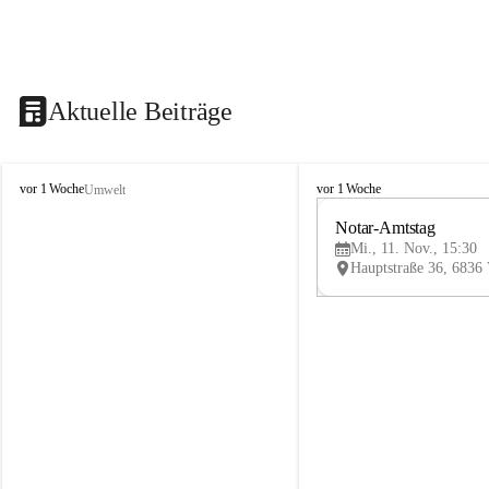
Aktuelle Beiträge
V
V
vor 1 Woche
vor 1 Woche
Umwelt
i
i
k
k
Notar-Amtstag
t
t
Mi., 11. Nov., 15:30
o
o
r
r
s
s
b
b
e
e
r
r
g
g