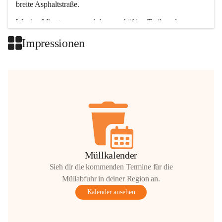
breite Asphaltstraße. 
Wenige Minuten nur, und das geschäftige Treiben der 
Talgemeinden sorgt für abwechslungsreiche Möglichkeiten.
Impressionen
+2
Müllkalender
Sieh dir die kommenden Termine für die
Müllabfuhr in deiner Region an.
Kalender ansehen