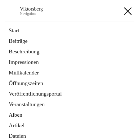
Viktorsberg
Navigation
Viktorsberg
Start
Beiträge
Gemeindepolitik
Beschreibung
1 Schnellzugriff
Impressionen
Bürgerservice
10 Schnellzugriffe
Müllkalender
Öffnungszeiten
+8
Veröffentlichungsportal
Veranstaltungen
Alben
Artikel
Hauptadresse
Dateien