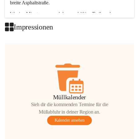
breite Asphaltstraße. 
Wenige Minuten nur, und das geschäftige Treiben der 
Talgemeinden sorgt für abwechslungsreiche Möglichkeiten.
Impressionen
+2
Müllkalender
Sieh dir die kommenden Termine für die
Müllabfuhr in deiner Region an.
Kalender ansehen