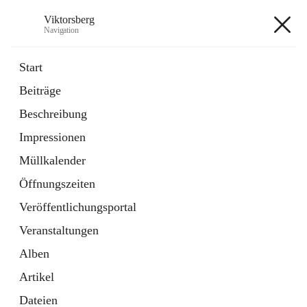
Viktorsberg
Navigation
Viktorsberg
Start
Beiträge
Gemeindepolitik
Beschreibung
1 Schnellzugriff
Impressionen
Bürgerservice
10 Schnellzugriffe
Müllkalender
Öffnungszeiten
+8
Veröffentlichungsportal
Veranstaltungen
Alben
Artikel
Hauptadresse
Dateien