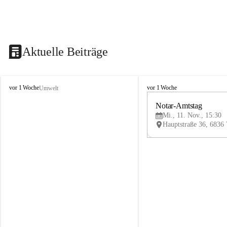
Aktuelle Beiträge
V
V
vor 1 Woche
vor 1 Woche
Umwelt
i
i
k
k
Notar-Amtstag
t
t
Mi., 11. Nov., 15:30
o
o
r
r
s
s
b
b
e
e
r
r
g
g