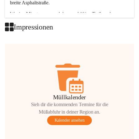
breite Asphaltstraße. 
Wenige Minuten nur, und das geschäftige Treiben der 
Talgemeinden sorgt für abwechslungsreiche Möglichkeiten.
Impressionen
+2
Müllkalender
Sieh dir die kommenden Termine für die
Müllabfuhr in deiner Region an.
Kalender ansehen