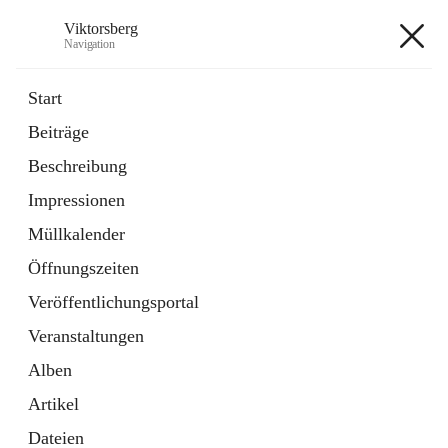
Viktorsberg
Navigation
Viktorsberg
Start
Beiträge
Gemeindepolitik
Beschreibung
1 Schnellzugriff
Impressionen
Bürgerservice
10 Schnellzugriffe
Müllkalender
Öffnungszeiten
+8
Veröffentlichungsportal
Veranstaltungen
Alben
Artikel
Hauptadresse
Dateien