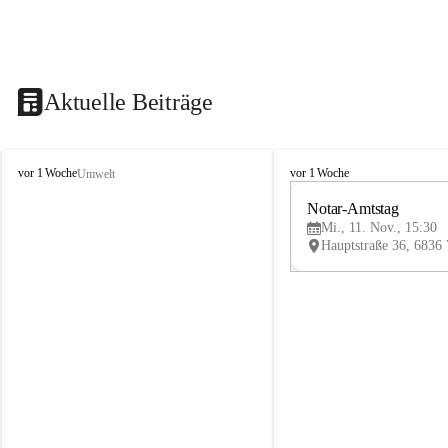
Aktuelle Beiträge
V
V
vor 1 Woche
vor 1 Woche
Umwelt
i
i
k
k
Notar-Amtstag
t
t
Mi., 11. Nov., 15:30
o
o
r
r
s
s
b
b
e
e
r
r
g
g