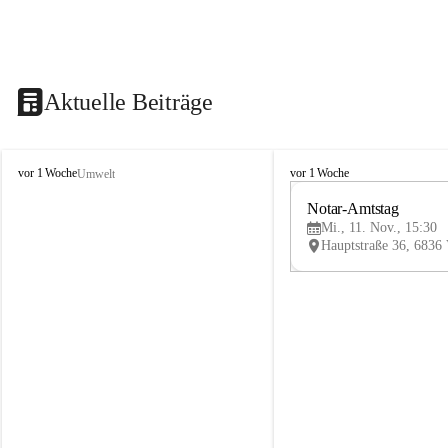
Aktuelle Beiträge
V
V
vor 1 Woche
vor 1 Woche
Umwelt
i
i
k
k
Notar-Amtstag
t
t
Mi., 11. Nov., 15:30
o
o
r
r
s
s
b
b
e
e
r
r
g
g