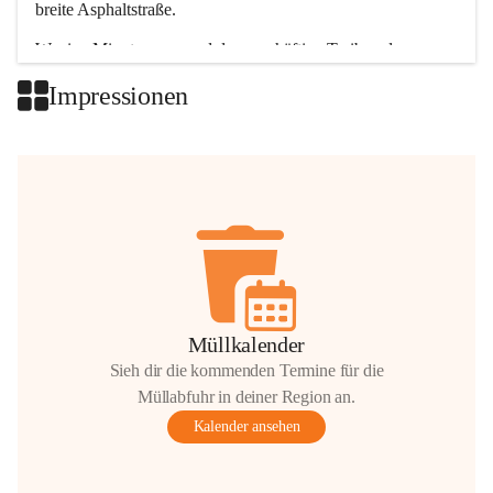
breite Asphaltstraße. 
Wenige Minuten nur, und das geschäftige Treiben der 
Talgemeinden sorgt für abwechslungsreiche Möglichkeiten.
Impressionen
+2
Müllkalender
Sieh dir die kommenden Termine für die
Müllabfuhr in deiner Region an.
Kalender ansehen