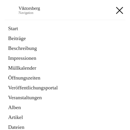
Viktorsberg
Navigation
Viktorsberg
Start
Beiträge
Gemeindepolitik
Beschreibung
1 Schnellzugriff
Impressionen
Bürgerservice
10 Schnellzugriffe
Müllkalender
Öffnungszeiten
+8
Veröffentlichungsportal
Veranstaltungen
Alben
Artikel
Hauptadresse
Dateien