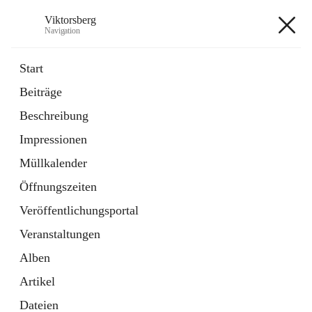
Viktorsberg
Navigation
Viktorsberg
Start
Beiträge
Gemeindepolitik
Beschreibung
1 Schnellzugriff
Impressionen
Bürgerservice
10 Schnellzugriffe
Müllkalender
Öffnungszeiten
+8
Veröffentlichungsportal
Veranstaltungen
Alben
Artikel
Hauptadresse
Dateien