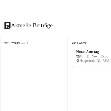
Aktuelle Beiträge
V
V
vor 1 Woche
vor 1 Woche
Umwelt
i
i
k
k
Notar-Amtstag
t
t
Mi., 11. Nov., 15:30
o
o
r
r
s
s
b
b
e
e
r
r
g
g