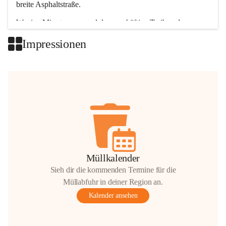
breite Asphaltstraße. 
Wenige Minuten nur, und das geschäftige Treiben der 
Talgemeinden sorgt für abwechslungsreiche Möglichkeiten.
Impressionen
+2
Müllkalender
Sieh dir die kommenden Termine für die
Müllabfuhr in deiner Region an.
Kalender ansehen