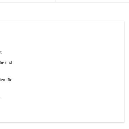
t. 
uhe und 
en für 
 