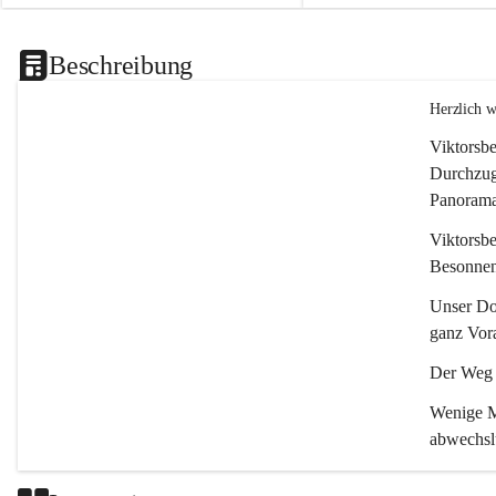
Beschreibung
Herzlich 
Viktorsbe
Durchzugs
Panoramas
Viktorsbe
Besonnenh
Unser Dor
ganz Vora
Der Weg i
Wenige Mi
abwechsl