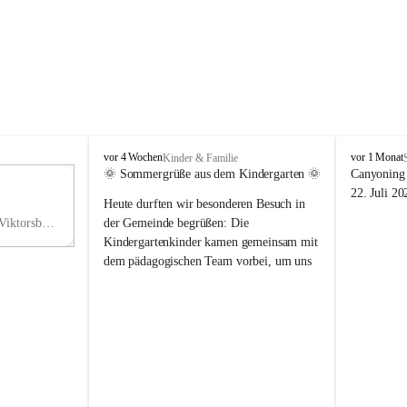
V
V
vor 4 Wochen
vor 1 Monat
Kinder & Familie
i
i
🌞 Sommergrüße aus dem Kindergarten 🌞
Canyoning 
k
k
11
22. Juli 20
Heute durften wir besonderen Besuch in 
t
t
NO
o
o
Hauptstraße 36, 6836 Viktorsberg, AUT
der Gemeinde begrüßen: Die 
V
r
r
Kindergartenkinder kamen gemeinsam mit 
s
s
dem pädagogischen Team vorbei, um uns 
b
b
einen schönen Sommer zu wünschen.
e
e
r
r
Vielen Dank für diese liebe Überraschung 
g
g
und die fröhlichen Sommergrüße! Wir 
wünschen allen Kindern, ihren Familien 
sowie dem gesamten Kindergarten-Team 
erholsame, sonnige und wunderschöne 
Sommerferien. 🌼☀️