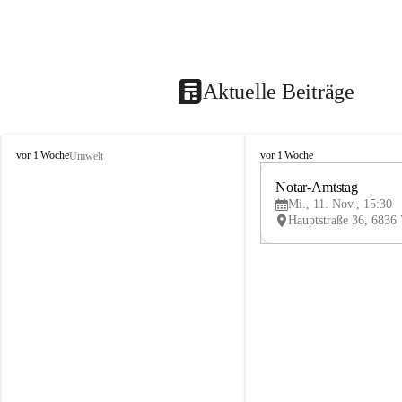
Aktuelle Beiträge
V
V
vor 1 Woche
vor 1 Woche
Umwelt
i
i
k
k
Notar-Amtstag
t
t
Mi., 11. Nov., 15:30
o
o
r
r
s
s
b
b
e
e
r
r
g
g