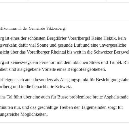
willkommen in der Gemeinde Viktorsberg!
rg ist eines der schönsten Bergdörfer Vorarlbergs! Keine Hektik, kein 
verkehr, dafür viel Sonne und gesunde Luft und eine unvergessliche 
icht über das Vorarlberger Rheintal bis weit in die Schweizer Bergwel
rg ist keineswegs ein Ferienort mit dem üblichen Stress und Trubel. R
eit sind als gegebene Vorteile eines Bergdofes geblieben. 
f eignet sich auch besonders als Ausgangspunkt für Besichtigungsfahrt
rlberg und in die benachbarte Schweiz. 
ns Tal führt über eine auch für Busse problemlose breite Asphaltstraße.
nuten nur, und das geschäftige Treiben der Talgemeinden sorgt für 
ungsreiche Möglichkeiten.