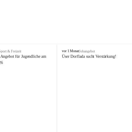
V
vor 1 Monat
Sport & Freizeit
Jobangebot
i
Angebot für Jugendliche am 
Üser Dorflada sucht Verstärkung! 
k
26
t
o
r
s
b
e
r
g