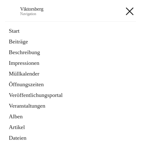
Viktorsberg
Navigation
Viktorsberg
Start
Beiträge
Gemeindepolitik
Beschreibung
1 Schnellzugriff
Impressionen
Bürgerservice
10 Schnellzugriffe
Müllkalender
Öffnungszeiten
+8
Veröffentlichungsportal
Veranstaltungen
Alben
Artikel
Hauptadresse
Dateien