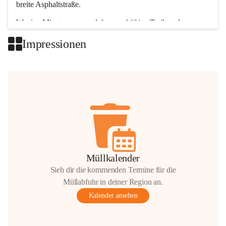
breite Asphaltstraße. 
Wenige Minuten nur, und das geschäftige Treiben der 
Talgemeinden sorgt für abwechslungsreiche Möglichkeiten.
Impressionen
+2
Müllkalender
Sieh dir die kommenden Termine für die
Müllabfuhr in deiner Region an.
Kalender ansehen