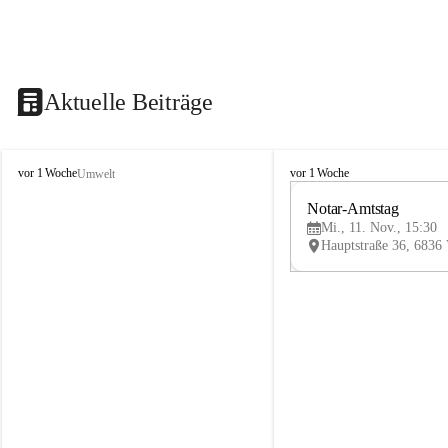
Aktuelle Beiträge
V
V
vor 1 Woche
vor 1 Woche
Umwelt
i
i
k
k
Notar-Amtstag
t
t
Mi., 11. Nov., 15:30
o
o
r
r
s
s
b
b
e
e
r
r
g
g