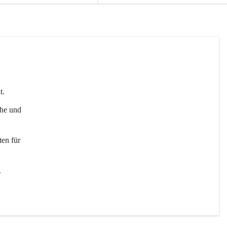
t. 
uhe und 
en für 
 