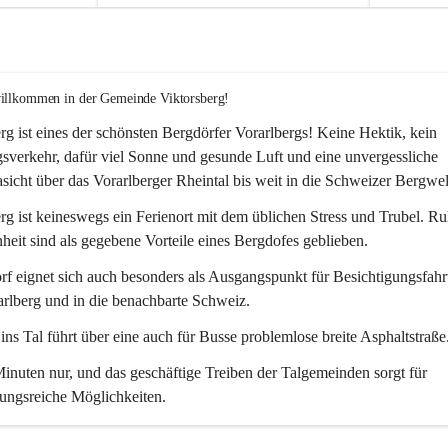
willkommen in der Gemeinde Viktorsberg!
rg ist eines der schönsten Bergdörfer Vorarlbergs! Keine Hektik, kein 
verkehr, dafür viel Sonne und gesunde Luft und eine unvergessliche 
icht über das Vorarlberger Rheintal bis weit in die Schweizer Bergwel
rg ist keineswegs ein Ferienort mit dem üblichen Stress und Trubel. R
eit sind als gegebene Vorteile eines Bergdofes geblieben. 
f eignet sich auch besonders als Ausgangspunkt für Besichtigungsfahrt
rlberg und in die benachbarte Schweiz. 
ns Tal führt über eine auch für Busse problemlose breite Asphaltstraße.
nuten nur, und das geschäftige Treiben der Talgemeinden sorgt für 
ungsreiche Möglichkeiten.