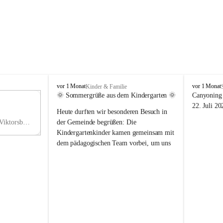
V
V
vor 1 Monat
vor 1 Monat
Kinder & Familie
i
i
🌞 Sommergrüße aus dem Kindergarten 🌞
Canyoning 
k
k
11
22. Juli 20
Heute durften wir besonderen Besuch in 
t
t
NO
o
o
Hauptstraße 36, 6836 Viktorsberg, AUT
der Gemeinde begrüßen: Die 
V
r
r
Kindergartenkinder kamen gemeinsam mit 
s
s
dem pädagogischen Team vorbei, um uns 
b
b
einen schönen Sommer zu wünschen.
e
e
r
r
Vielen Dank für diese liebe Überraschung 
g
g
und die fröhlichen Sommergrüße! Wir 
wünschen allen Kindern, ihren Familien 
sowie dem gesamten Kindergarten-Team 
erholsame, sonnige und wunderschöne 
Sommerferien. 🌼☀️