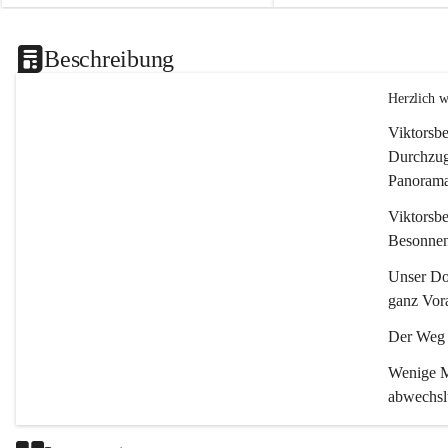
Beschreibung
Herzlich 
Viktorsbe
Durchzugs
Panoramas
Viktorsbe
Besonnenh
Unser Dor
ganz Vora
Der Weg i
Wenige Mi
abwechsl