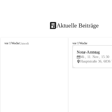
Aktuelle Beiträge
V
V
vor 1 Woche
vor 1 Woche
Umwelt
i
i
k
k
Notar-Amtstag
t
t
Mi., 11. Nov., 15:30
o
o
r
r
s
s
b
b
e
e
r
r
g
g