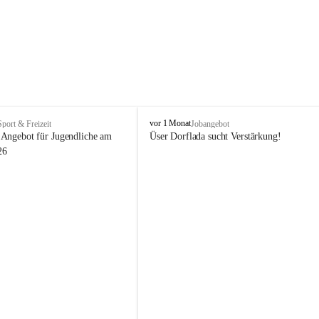
V
vor 1 Monat
Sport & Freizeit
Jobangebot
i
Angebot für Jugendliche am 
Üser Dorflada sucht Verstärkung! 
k
26
t
o
r
s
b
e
r
g