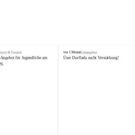
V
vor 1 Monat
Sport & Freizeit
Jobangebot
i
Angebot für Jugendliche am 
Üser Dorflada sucht Verstärkung! 
k
26
t
o
r
s
b
e
r
g