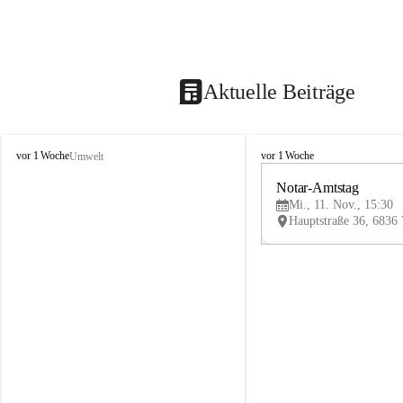
Aktuelle Beiträge
V
V
vor 1 Woche
vor 1 Woche
Umwelt
i
i
k
k
Notar-Amtstag
t
t
Mi., 11. Nov., 15:30
o
o
r
r
s
s
b
b
e
e
r
r
g
g