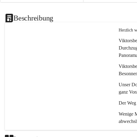
Beschreibung
Herzlich 
Viktorsbe
Durchzugs
Panoramas
Viktorsbe
Besonnenh
Unser Dor
ganz Vora
Der Weg i
Wenige Mi
abwechsl