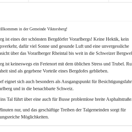
willkommen in der Gemeinde Viktorsberg!
rg ist eines der schönsten Bergdörfer Vorarlbergs! Keine Hektik, kein 
verkehr, dafür viel Sonne und gesunde Luft und eine unvergessliche 
icht über das Vorarlberger Rheintal bis weit in die Schweizer Bergwel
rg ist keineswegs ein Ferienort mit dem üblichen Stress und Trubel. R
eit sind als gegebene Vorteile eines Bergdofes geblieben. 
f eignet sich auch besonders als Ausgangspunkt für Besichtigungsfahrt
rlberg und in die benachbarte Schweiz. 
ns Tal führt über eine auch für Busse problemlose breite Asphaltstraße.
nuten nur, und das geschäftige Treiben der Talgemeinden sorgt für 
ungsreiche Möglichkeiten.