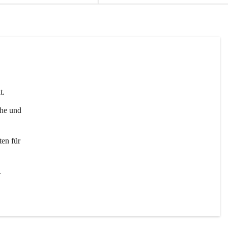
t. 
uhe und 
en für 
 