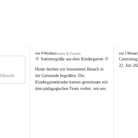
V
V
vor 4 Wochen
vor 1 Monat
Kinder & Familie
i
i
🌞 Sommergrüße aus dem Kindergarten 🌞
Canyoning 
k
k
11
22. Juli 20
Heute durften wir besonderen Besuch in 
t
t
NO
o
o
Hauptstraße 36, 6836 Viktorsberg, AUT
der Gemeinde begrüßen: Die 
V
r
r
Kindergartenkinder kamen gemeinsam mit 
s
s
dem pädagogischen Team vorbei, um uns 
b
b
einen schönen Sommer zu wünschen.
e
e
r
r
Vielen Dank für diese liebe Überraschung 
g
g
und die fröhlichen Sommergrüße! Wir 
wünschen allen Kindern, ihren Familien 
sowie dem gesamten Kindergarten-Team 
erholsame, sonnige und wunderschöne 
Sommerferien. 🌼☀️