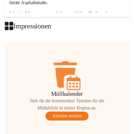
breite Asphaltstraße. 
Wenige Minuten nur, und das geschäftige Treiben der 
Talgemeinden sorgt für abwechslungsreiche Möglichkeiten.
Impressionen
+2
Müllkalender
Sieh dir die kommenden Termine für die
Müllabfuhr in deiner Region an.
Kalender ansehen