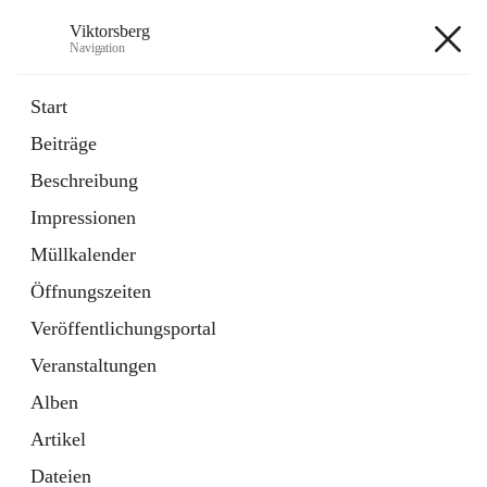
Viktorsberg
Navigation
Viktorsberg
Start
Beiträge
Gemeindepolitik
Beschreibung
1 Schnellzugriff
Impressionen
Bürgerservice
10 Schnellzugriffe
Müllkalender
Öffnungszeiten
+8
Veröffentlichungsportal
Veranstaltungen
Alben
Artikel
Hauptadresse
Dateien