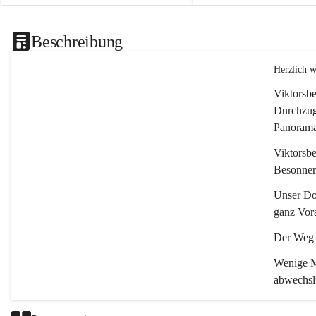
Beschreibung
Herzlich 
Viktorsbe
Durchzugs
Panoramas
Viktorsbe
Besonnenh
Unser Dor
ganz Vora
Der Weg i
Wenige Mi
abwechsl