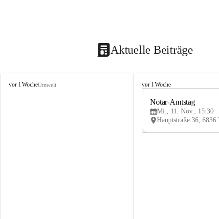
Aktuelle Beiträge
V
V
vor 1 Woche
vor 1 Woche
Umwelt
i
i
k
k
Notar-Amtstag
t
t
Mi., 11. Nov., 15:30
o
o
r
r
s
s
b
b
e
e
r
r
g
g