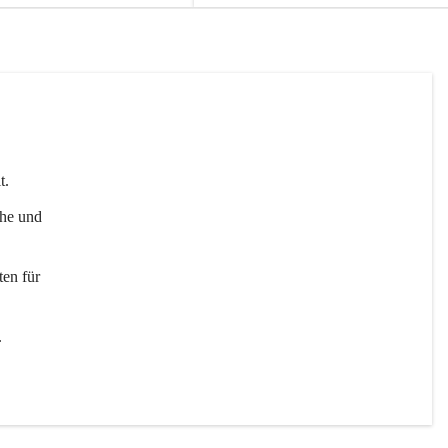
t. 
uhe und 
en für 
 