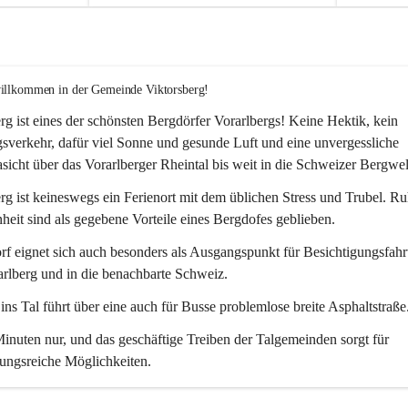
willkommen in der Gemeinde Viktorsberg!
rg ist eines der schönsten Bergdörfer Vorarlbergs! Keine Hektik, kein 
verkehr, dafür viel Sonne und gesunde Luft und eine unvergessliche 
icht über das Vorarlberger Rheintal bis weit in die Schweizer Bergwel
rg ist keineswegs ein Ferienort mit dem üblichen Stress und Trubel. R
eit sind als gegebene Vorteile eines Bergdofes geblieben. 
f eignet sich auch besonders als Ausgangspunkt für Besichtigungsfahrt
rlberg und in die benachbarte Schweiz. 
ns Tal führt über eine auch für Busse problemlose breite Asphaltstraße.
nuten nur, und das geschäftige Treiben der Talgemeinden sorgt für 
ungsreiche Möglichkeiten.