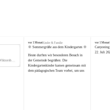
V
V
vor 1 Monat
vor 1 Monat
Kinder & Familie
i
i
🌞 Sommergrüße aus dem Kindergarten 🌞
Canyoning 
k
k
11
22. Juli 20
Heute durften wir besonderen Besuch in 
t
t
NO
o
o
Hauptstraße 36, 6836 Viktorsberg, AUT
der Gemeinde begrüßen: Die 
V
r
r
Kindergartenkinder kamen gemeinsam mit 
s
s
dem pädagogischen Team vorbei, um uns 
b
b
einen schönen Sommer zu wünschen.
e
e
r
r
Vielen Dank für diese liebe Überraschung 
g
g
und die fröhlichen Sommergrüße! Wir 
wünschen allen Kindern, ihren Familien 
sowie dem gesamten Kindergarten-Team 
erholsame, sonnige und wunderschöne 
Sommerferien. 🌼☀️