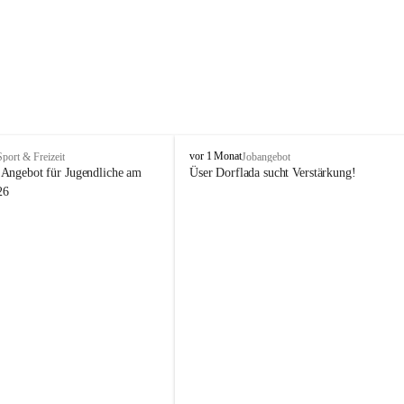
V
vor 1 Monat
Sport & Freizeit
Jobangebot
i
Angebot für Jugendliche am 
Üser Dorflada sucht Verstärkung! 
k
26
t
o
r
s
b
e
r
g