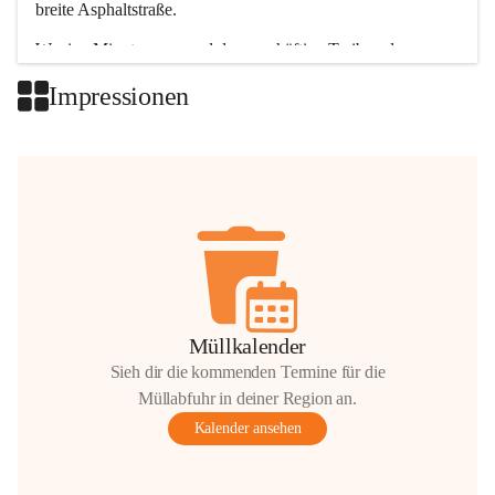
breite Asphaltstraße. 
Wenige Minuten nur, und das geschäftige Treiben der 
Talgemeinden sorgt für abwechslungsreiche Möglichkeiten.
Impressionen
+2
Müllkalender
Sieh dir die kommenden Termine für die
Müllabfuhr in deiner Region an.
Kalender ansehen