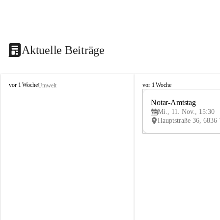
Aktuelle Beiträge
V
V
vor 1 Woche
vor 1 Woche
Umwelt
i
i
k
k
Notar-Amtstag
t
t
Mi., 11. Nov., 15:30
o
o
r
r
s
s
b
b
e
e
r
r
g
g