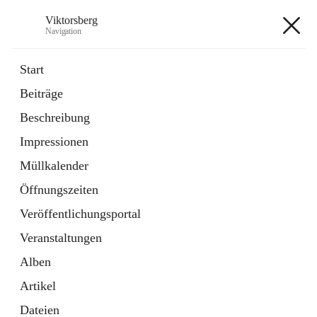
Viktorsberg
Navigation
Viktorsberg
Start
Beiträge
Gemeindepolitik
Beschreibung
1 Schnellzugriff
Impressionen
Bürgerservice
10 Schnellzugriffe
Müllkalender
Öffnungszeiten
+8
Veröffentlichungsportal
Veranstaltungen
Alben
Artikel
Hauptadresse
Dateien