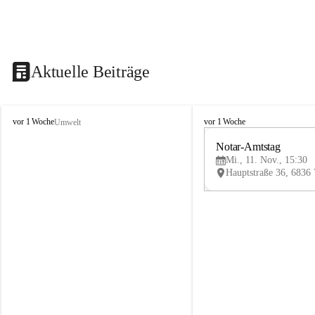
Aktuelle Beiträge
V
V
vor 1 Woche
vor 1 Woche
Umwelt
i
i
k
k
Notar-Amtstag
t
t
Mi., 11. Nov., 15:30
o
o
r
r
s
s
b
b
e
e
r
r
g
g