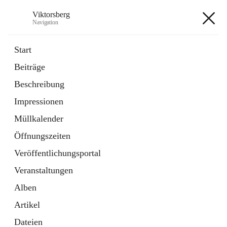
Viktorsberg
Navigation
Viktorsberg
Start
Beiträge
Gemeindepolitik
Beschreibung
1 Schnellzugriff
Impressionen
Bürgerservice
10 Schnellzugriffe
Müllkalender
Öffnungszeiten
+8
Veröffentlichungsportal
Veranstaltungen
Alben
Artikel
Hauptadresse
Dateien