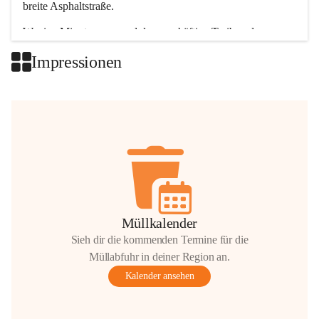
breite Asphaltstraße. 
Wenige Minuten nur, und das geschäftige Treiben der 
Talgemeinden sorgt für abwechslungsreiche Möglichkeiten.
Impressionen
+2
Müllkalender
Sieh dir die kommenden Termine für die
Müllabfuhr in deiner Region an.
Kalender ansehen