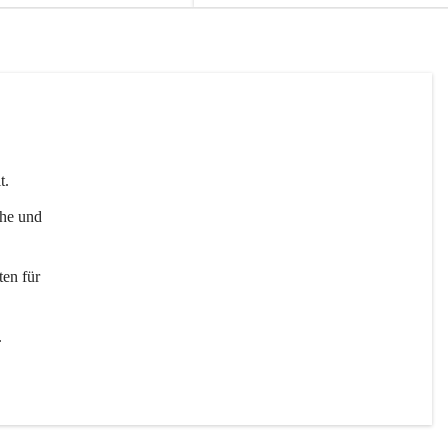
t. 
uhe und 
en für 
 