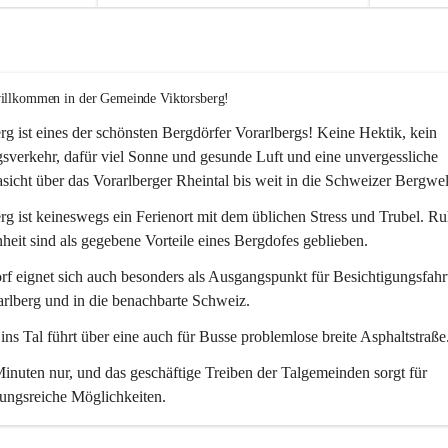
willkommen in der Gemeinde Viktorsberg!
rg ist eines der schönsten Bergdörfer Vorarlbergs! Keine Hektik, kein 
verkehr, dafür viel Sonne und gesunde Luft und eine unvergessliche 
icht über das Vorarlberger Rheintal bis weit in die Schweizer Bergwel
rg ist keineswegs ein Ferienort mit dem üblichen Stress und Trubel. R
eit sind als gegebene Vorteile eines Bergdofes geblieben. 
f eignet sich auch besonders als Ausgangspunkt für Besichtigungsfahrt
rlberg und in die benachbarte Schweiz. 
ns Tal führt über eine auch für Busse problemlose breite Asphaltstraße.
nuten nur, und das geschäftige Treiben der Talgemeinden sorgt für 
ungsreiche Möglichkeiten.