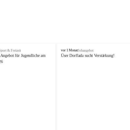
V
vor 1 Monat
Sport & Freizeit
Jobangebot
i
Angebot für Jugendliche am 
Üser Dorflada sucht Verstärkung! 
k
26
t
o
r
s
b
e
r
g