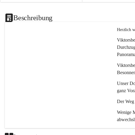
Beschreibung
Herzlich 
Viktorsbe
Durchzugs
Panoramas
Viktorsbe
Besonnenh
Unser Dor
ganz Vora
Der Weg i
Wenige Mi
abwechsl