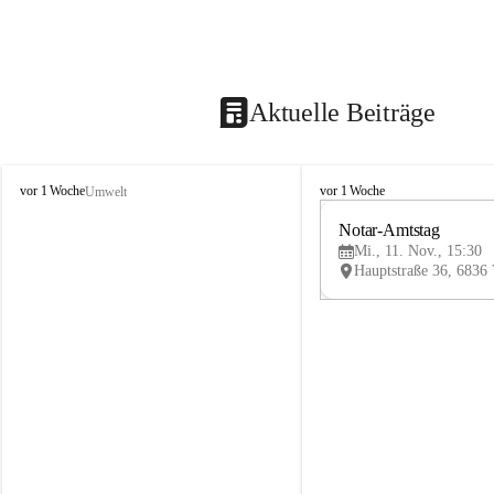
Aktuelle Beiträge
V
V
vor 1 Woche
vor 1 Woche
Umwelt
i
i
k
k
Notar-Amtstag
t
t
Mi., 11. Nov., 15:30
o
o
r
r
s
s
b
b
e
e
r
r
g
g