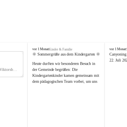
V
V
vor 1 Monat
vor 1 Monat
Kinder & Familie
i
i
🌞 Sommergrüße aus dem Kindergarten 🌞
Canyoning 
k
k
11
22. Juli 20
Heute durften wir besonderen Besuch in 
t
t
NO
o
o
Hauptstraße 36, 6836 Viktorsberg, AUT
der Gemeinde begrüßen: Die 
V
r
r
Kindergartenkinder kamen gemeinsam mit 
s
s
dem pädagogischen Team vorbei, um uns 
b
b
einen schönen Sommer zu wünschen.
e
e
r
r
Vielen Dank für diese liebe Überraschung 
g
g
und die fröhlichen Sommergrüße! Wir 
wünschen allen Kindern, ihren Familien 
sowie dem gesamten Kindergarten-Team 
erholsame, sonnige und wunderschöne 
Sommerferien. 🌼☀️