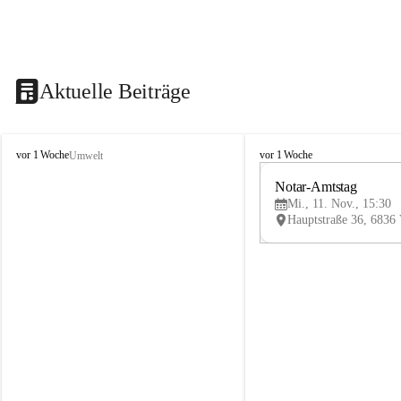
Aktuelle Beiträge
V
V
vor 1 Woche
vor 1 Woche
Umwelt
i
i
k
k
Notar-Amtstag
t
t
Mi., 11. Nov., 15:30
o
o
r
r
s
s
b
b
e
e
r
r
g
g