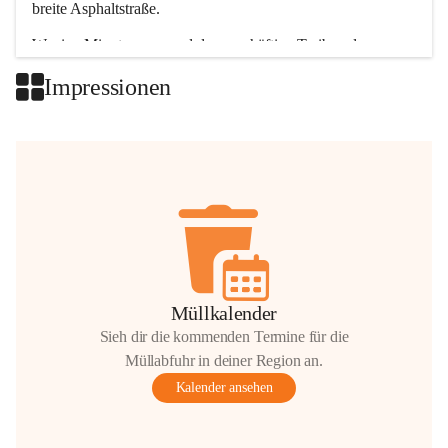
breite Asphaltstraße. 
Wenige Minuten nur, und das geschäftige Treiben der 
Talgemeinden sorgt für abwechslungsreiche Möglichkeiten.
Impressionen
+2
Müllkalender
Sieh dir die kommenden Termine für die
Müllabfuhr in deiner Region an.
Kalender ansehen