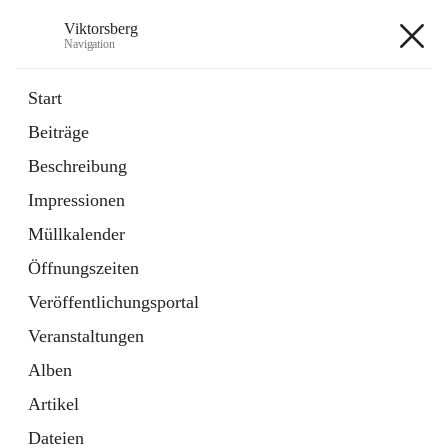
Viktorsberg
Navigation
Viktorsberg
Start
Beiträge
Gemeindepolitik
Beschreibung
1 Schnellzugriff
Impressionen
Bürgerservice
10 Schnellzugriffe
Müllkalender
Öffnungszeiten
+8
Veröffentlichungsportal
Veranstaltungen
Alben
Artikel
Hauptadresse
Dateien