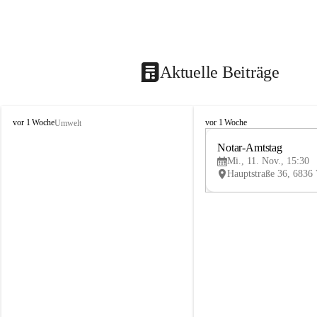
Aktuelle Beiträge
V
V
vor 1 Woche
vor 1 Woche
Umwelt
i
i
k
k
Notar-Amtstag
t
t
Mi., 11. Nov., 15:30
o
o
r
r
s
s
b
b
e
e
r
r
g
g