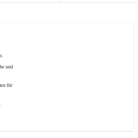
t. 
uhe und 
en für 
 