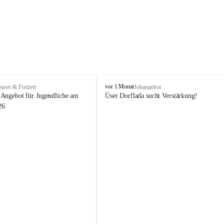
V
vor 1 Monat
Sport & Freizeit
Jobangebot
i
Angebot für Jugendliche am 
Üser Dorflada sucht Verstärkung! 
k
26
t
o
r
s
b
e
r
g