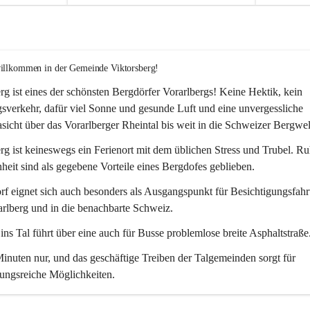
willkommen in der Gemeinde Viktorsberg!
rg ist eines der schönsten Bergdörfer Vorarlbergs! Keine Hektik, kein 
verkehr, dafür viel Sonne und gesunde Luft und eine unvergessliche 
icht über das Vorarlberger Rheintal bis weit in die Schweizer Bergwel
rg ist keineswegs ein Ferienort mit dem üblichen Stress und Trubel. R
eit sind als gegebene Vorteile eines Bergdofes geblieben. 
f eignet sich auch besonders als Ausgangspunkt für Besichtigungsfahrt
rlberg und in die benachbarte Schweiz. 
ns Tal führt über eine auch für Busse problemlose breite Asphaltstraße.
nuten nur, und das geschäftige Treiben der Talgemeinden sorgt für 
ungsreiche Möglichkeiten.