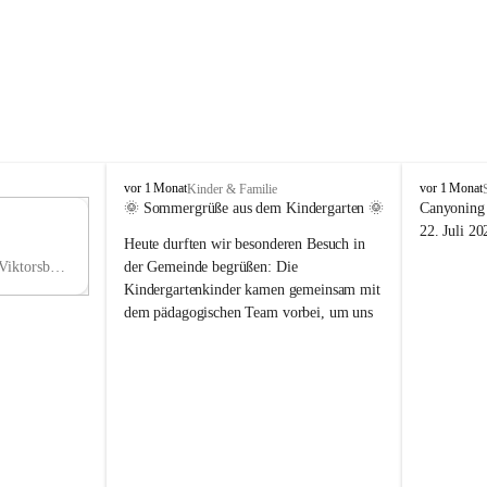
V
V
vor 1 Monat
vor 1 Monat
Kinder & Familie
i
i
🌞 Sommergrüße aus dem Kindergarten 🌞
Canyoning 
k
k
11
22. Juli 20
Heute durften wir besonderen Besuch in 
t
t
NO
o
o
Hauptstraße 36, 6836 Viktorsberg, AUT
der Gemeinde begrüßen: Die 
V
r
r
Kindergartenkinder kamen gemeinsam mit 
s
s
dem pädagogischen Team vorbei, um uns 
b
b
einen schönen Sommer zu wünschen.
e
e
r
r
Vielen Dank für diese liebe Überraschung 
g
g
und die fröhlichen Sommergrüße! Wir 
wünschen allen Kindern, ihren Familien 
sowie dem gesamten Kindergarten-Team 
erholsame, sonnige und wunderschöne 
Sommerferien. 🌼☀️