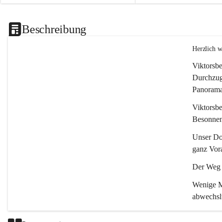
Beschreibung
Herzlich 
Viktorsbe
Durchzugs
Panoramas
Viktorsbe
Besonnenh
Unser Dor
ganz Vora
Der Weg i
Wenige Mi
abwechsl