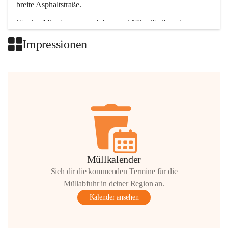
breite Asphaltstraße. 
Wenige Minuten nur, und das geschäftige Treiben der 
Talgemeinden sorgt für abwechslungsreiche Möglichkeiten.
Impressionen
+2
Müllkalender
Sieh dir die kommenden Termine für die
Müllabfuhr in deiner Region an.
Kalender ansehen