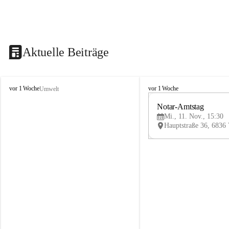
Aktuelle Beiträge
V
V
vor 1 Woche
vor 1 Woche
Umwelt
i
i
k
k
Notar-Amtstag
t
t
Mi., 11. Nov., 15:30
o
o
r
r
s
s
b
b
e
e
r
r
g
g