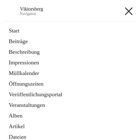
Viktorsberg
Navigation
Viktorsberg
Start
Beiträge
Gemeindepolitik
Beschreibung
1 Schnellzugriff
Impressionen
Bürgerservice
10 Schnellzugriffe
Müllkalender
Öffnungszeiten
+8
Veröffentlichungsportal
Veranstaltungen
Alben
Artikel
Hauptadresse
Dateien