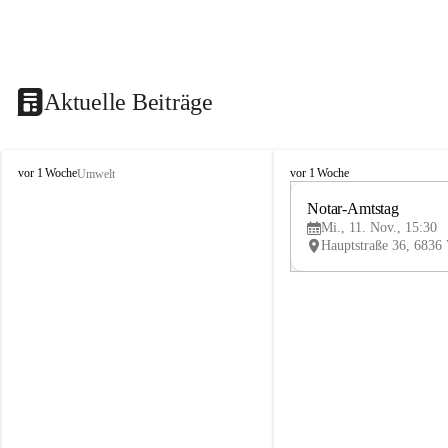
Aktuelle Beiträge
V
V
vor 1 Woche
vor 1 Woche
Umwelt
i
i
k
k
Notar-Amtstag
t
t
Mi., 11. Nov., 15:30
o
o
r
r
s
s
b
b
e
e
r
r
g
g