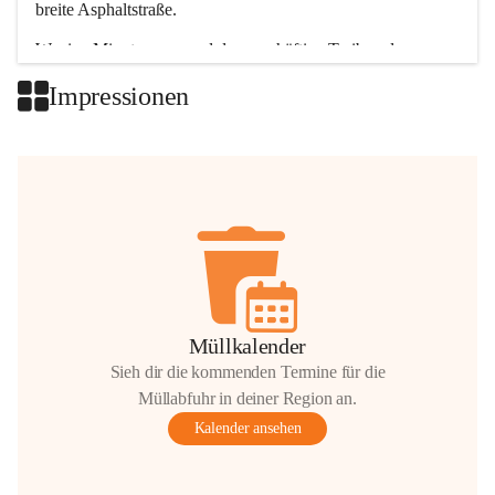
breite Asphaltstraße. 
Wenige Minuten nur, und das geschäftige Treiben der 
Talgemeinden sorgt für abwechslungsreiche Möglichkeiten.
Impressionen
+2
Müllkalender
Sieh dir die kommenden Termine für die
Müllabfuhr in deiner Region an.
Kalender ansehen