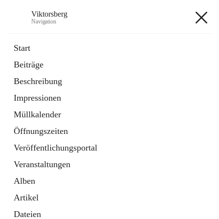
Viktorsberg
Navigation
Viktorsberg
Start
Beiträge
Gemeindepolitik
Beschreibung
1 Schnellzugriff
Impressionen
Bürgerservice
10 Schnellzugriffe
Müllkalender
Öffnungszeiten
+8
Veröffentlichungsportal
Veranstaltungen
Alben
Artikel
Hauptadresse
Dateien