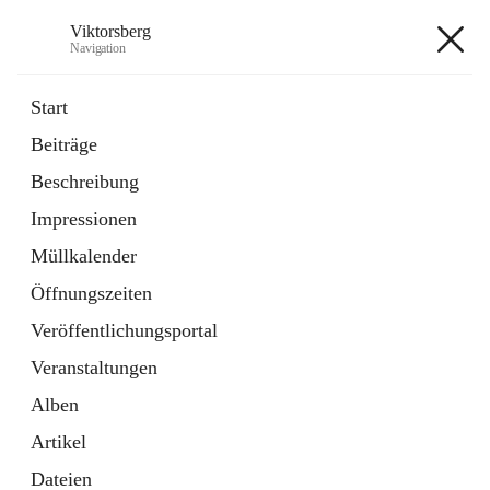
Viktorsberg
Navigation
Viktorsberg
Start
Beiträge
Gemeindepolitik
Beschreibung
1 Schnellzugriff
Impressionen
Bürgerservice
10 Schnellzugriffe
Müllkalender
Öffnungszeiten
+8
Veröffentlichungsportal
Veranstaltungen
Alben
Artikel
Hauptadresse
Dateien