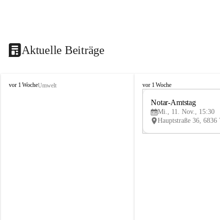
Aktuelle Beiträge
V
V
vor 1 Woche
vor 1 Woche
Umwelt
i
i
k
k
Notar-Amtstag
t
t
Mi., 11. Nov., 15:30
o
o
r
r
s
s
b
b
e
e
r
r
g
g