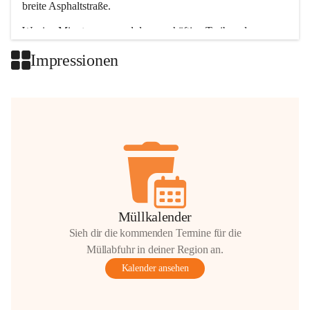
breite Asphaltstraße. 
Wenige Minuten nur, und das geschäftige Treiben der 
Talgemeinden sorgt für abwechslungsreiche Möglichkeiten.
Impressionen
+2
Müllkalender
Sieh dir die kommenden Termine für die
Müllabfuhr in deiner Region an.
Kalender ansehen