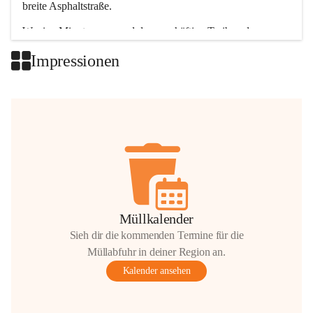
breite Asphaltstraße. 
Wenige Minuten nur, und das geschäftige Treiben der 
Talgemeinden sorgt für abwechslungsreiche Möglichkeiten.
Impressionen
+2
Müllkalender
Sieh dir die kommenden Termine für die
Müllabfuhr in deiner Region an.
Kalender ansehen