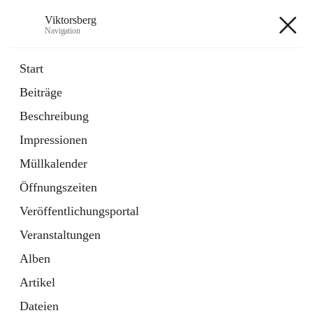
Viktorsberg
Navigation
Viktorsberg
Start
Beiträge
Gemeindepolitik
Beschreibung
1 Schnellzugriff
Impressionen
Bürgerservice
10 Schnellzugriffe
Müllkalender
Öffnungszeiten
+8
Veröffentlichungsportal
Veranstaltungen
Alben
Artikel
Hauptadresse
Dateien