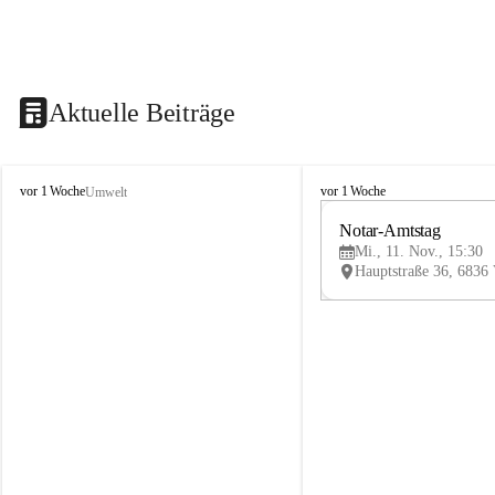
Aktuelle Beiträge
V
V
vor 1 Woche
vor 1 Woche
Umwelt
i
i
k
k
Notar-Amtstag
t
t
Mi., 11. Nov., 15:30
o
o
r
r
s
s
b
b
e
e
r
r
g
g