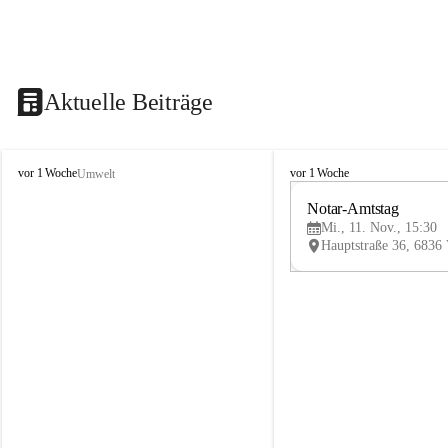
Aktuelle Beiträge
V
V
vor 1 Woche
vor 1 Woche
Umwelt
i
i
k
k
Notar-Amtstag
t
t
Mi., 11. Nov., 15:30
o
o
r
r
s
s
b
b
e
e
r
r
g
g