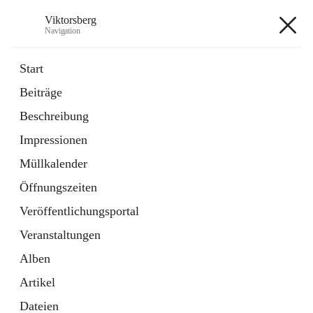
Viktorsberg
Navigation
Viktorsberg
Start
Beiträge
Gemeindepolitik
Beschreibung
1 Schnellzugriff
Impressionen
Bürgerservice
10 Schnellzugriffe
Müllkalender
Öffnungszeiten
+8
Veröffentlichungsportal
Veranstaltungen
Alben
Artikel
Hauptadresse
Dateien