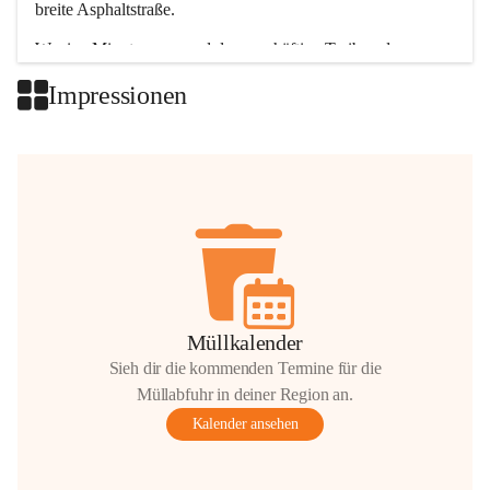
breite Asphaltstraße. 
Wenige Minuten nur, und das geschäftige Treiben der 
Talgemeinden sorgt für abwechslungsreiche Möglichkeiten.
Impressionen
+2
Müllkalender
Sieh dir die kommenden Termine für die
Müllabfuhr in deiner Region an.
Kalender ansehen