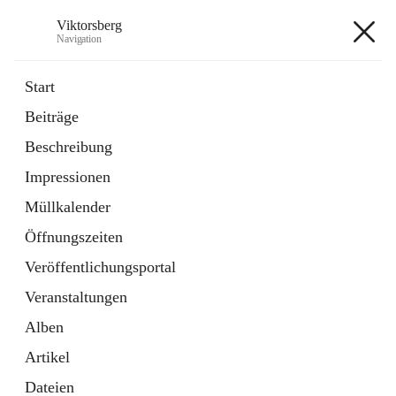
Viktorsberg
Navigation
Viktorsberg
Start
Beiträge
Gemeindepolitik
Beschreibung
1 Schnellzugriff
Impressionen
Bürgerservice
10 Schnellzugriffe
Müllkalender
Öffnungszeiten
+8
Veröffentlichungsportal
Veranstaltungen
Alben
Artikel
Hauptadresse
Dateien