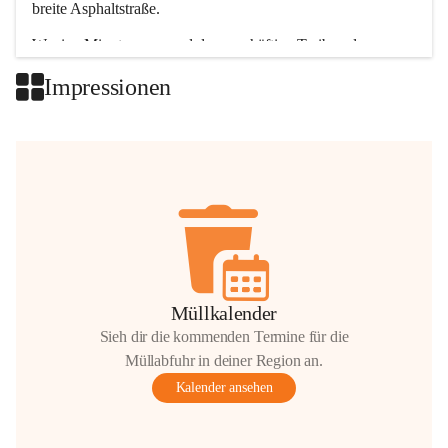
breite Asphaltstraße. 
Wenige Minuten nur, und das geschäftige Treiben der 
Talgemeinden sorgt für abwechslungsreiche Möglichkeiten.
Impressionen
+2
Müllkalender
Sieh dir die kommenden Termine für die
Müllabfuhr in deiner Region an.
Kalender ansehen