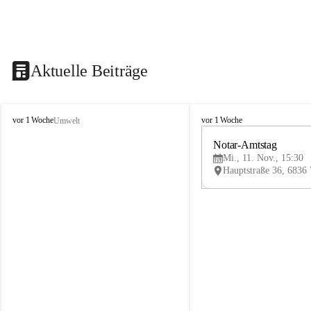
Aktuelle Beiträge
V
V
vor 1 Woche
vor 1 Woche
Umwelt
i
i
k
k
Notar-Amtstag
t
t
Mi., 11. Nov., 15:30
o
o
r
r
s
s
b
b
e
e
r
r
g
g