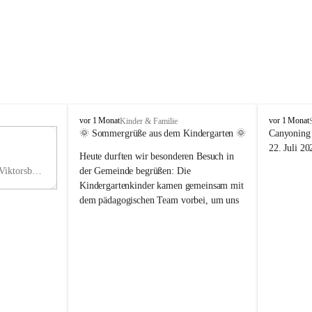
V
V
vor 1 Monat
vor 1 Monat
Kinder & Familie
i
i
🌞 Sommergrüße aus dem Kindergarten 🌞
Canyoning 
k
k
11
22. Juli 20
Heute durften wir besonderen Besuch in 
t
t
NO
o
o
Hauptstraße 36, 6836 Viktorsberg, AUT
der Gemeinde begrüßen: Die 
V
r
r
Kindergartenkinder kamen gemeinsam mit 
s
s
dem pädagogischen Team vorbei, um uns 
b
b
einen schönen Sommer zu wünschen.
e
e
r
r
Vielen Dank für diese liebe Überraschung 
g
g
und die fröhlichen Sommergrüße! Wir 
wünschen allen Kindern, ihren Familien 
sowie dem gesamten Kindergarten-Team 
erholsame, sonnige und wunderschöne 
Sommerferien. 🌼☀️