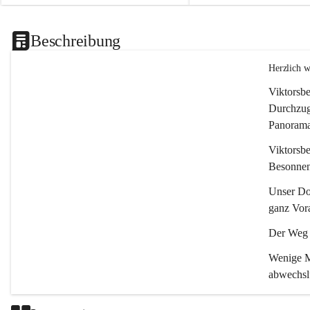
Beschreibung
Herzlich 
Viktorsbe
Durchzugs
Panoramas
Viktorsbe
Besonnenh
Unser Dor
ganz Vora
Der Weg i
Wenige Mi
abwechsl