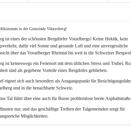
willkommen in der Gemeinde Viktorsberg!
rg ist eines der schönsten Bergdörfer Vorarlbergs! Keine Hektik, kein 
verkehr, dafür viel Sonne und gesunde Luft und eine unvergessliche 
icht über das Vorarlberger Rheintal bis weit in die Schweizer Bergwel
rg ist keineswegs ein Ferienort mit dem üblichen Stress und Trubel. R
eit sind als gegebene Vorteile eines Bergdofes geblieben. 
f eignet sich auch besonders als Ausgangspunkt für Besichtigungsfahrt
rlberg und in die benachbarte Schweiz. 
ns Tal führt über eine auch für Busse problemlose breite Asphaltstraße.
nuten nur, und das geschäftige Treiben der Talgemeinden sorgt für 
ungsreiche Möglichkeiten.