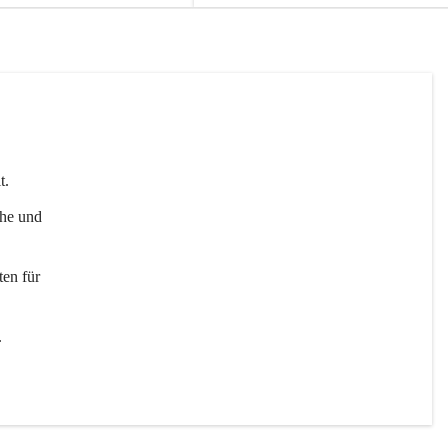
t. 
uhe und 
en für 
 