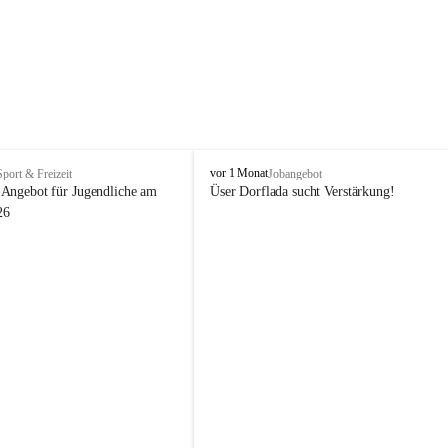
V
vor 1 Monat
Sport & Freizeit
Jobangebot
i
Angebot für Jugendliche am 
Üser Dorflada sucht Verstärkung! 
k
26
t
o
r
s
b
e
r
g