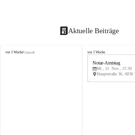
Aktuelle Beiträge
V
V
vor 1 Woche
vor 1 Woche
Umwelt
i
i
k
k
Notar-Amtstag
t
t
Mi., 11. Nov., 15:30
o
o
r
r
s
s
b
b
e
e
r
r
g
g