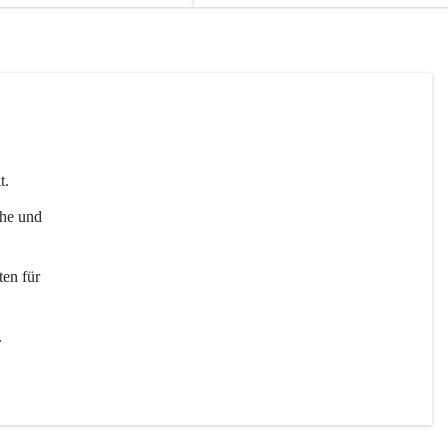
t. 
uhe und 
en für 
 