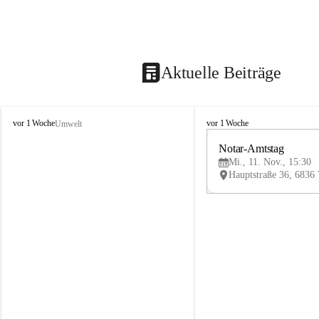
Aktuelle Beiträge
V
V
vor 1 Woche
vor 1 Woche
Umwelt
i
i
k
k
Notar-Amtstag
t
t
Mi., 11. Nov., 15:30
o
o
r
r
s
s
b
b
e
e
r
r
g
g