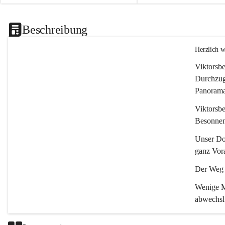
Beschreibung
Herzlich 
Viktorsbe
Durchzugs
Panoramas
Viktorsbe
Besonnenh
Unser Dor
ganz Vora
Der Weg i
Wenige Mi
abwechsl