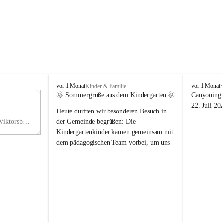
V
V
vor 1 Monat
vor 1 Monat
Kinder & Familie
i
i
🌞 Sommergrüße aus dem Kindergarten 🌞
Canyoning 
k
k
11
22. Juli 20
Heute durften wir besonderen Besuch in 
t
t
NO
o
o
Hauptstraße 36, 6836 Viktorsberg, AUT
der Gemeinde begrüßen: Die 
V
r
r
Kindergartenkinder kamen gemeinsam mit 
s
s
dem pädagogischen Team vorbei, um uns 
b
b
einen schönen Sommer zu wünschen.
e
e
r
r
Vielen Dank für diese liebe Überraschung 
g
g
und die fröhlichen Sommergrüße! Wir 
wünschen allen Kindern, ihren Familien 
sowie dem gesamten Kindergarten-Team 
erholsame, sonnige und wunderschöne 
Sommerferien. 🌼☀️