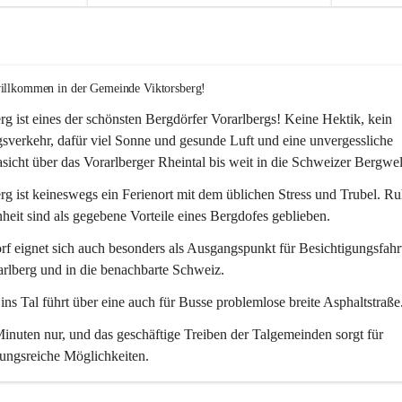
willkommen in der Gemeinde Viktorsberg!
rg ist eines der schönsten Bergdörfer Vorarlbergs! Keine Hektik, kein 
verkehr, dafür viel Sonne und gesunde Luft und eine unvergessliche 
icht über das Vorarlberger Rheintal bis weit in die Schweizer Bergwel
rg ist keineswegs ein Ferienort mit dem üblichen Stress und Trubel. R
eit sind als gegebene Vorteile eines Bergdofes geblieben. 
f eignet sich auch besonders als Ausgangspunkt für Besichtigungsfahrt
rlberg und in die benachbarte Schweiz. 
ns Tal führt über eine auch für Busse problemlose breite Asphaltstraße.
nuten nur, und das geschäftige Treiben der Talgemeinden sorgt für 
ungsreiche Möglichkeiten.