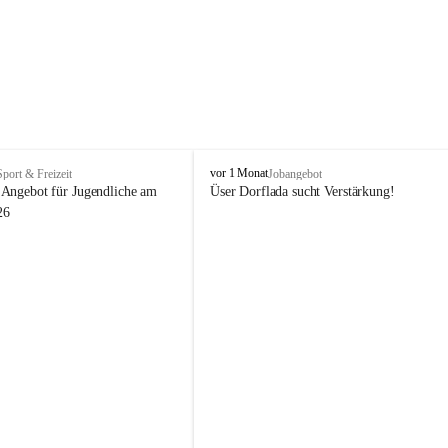
V
vor 1 Monat
Sport & Freizeit
Jobangebot
i
Angebot für Jugendliche am 
Üser Dorflada sucht Verstärkung! 
k
26
t
o
r
s
b
e
r
g