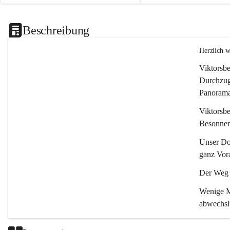
Beschreibung
Herzlich 
Viktorsbe
Durchzugs
Panoramas
Viktorsbe
Besonnenh
Unser Dor
ganz Vora
Der Weg i
Wenige Mi
abwechsl