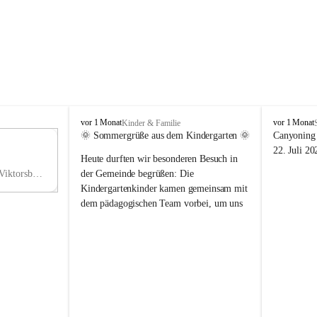
V
V
vor 1 Monat
vor 1 Monat
Kinder & Familie
i
i
🌞 Sommergrüße aus dem Kindergarten 🌞
Canyoning 
k
k
11
22. Juli 20
Heute durften wir besonderen Besuch in 
t
t
NO
o
o
Hauptstraße 36, 6836 Viktorsberg, AUT
der Gemeinde begrüßen: Die 
V
r
r
Kindergartenkinder kamen gemeinsam mit 
s
s
dem pädagogischen Team vorbei, um uns 
b
b
einen schönen Sommer zu wünschen.
e
e
r
r
Vielen Dank für diese liebe Überraschung 
g
g
und die fröhlichen Sommergrüße! Wir 
wünschen allen Kindern, ihren Familien 
sowie dem gesamten Kindergarten-Team 
erholsame, sonnige und wunderschöne 
Sommerferien. 🌼☀️