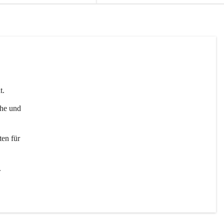
t. 
uhe und 
en für 
 