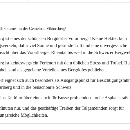
willkommen in der Gemeinde Viktorsberg!
rg ist eines der schönsten Bergdörfer Vorarlbergs! Keine Hektik, kein 
verkehr, dafür viel Sonne und gesunde Luft und eine unvergessliche 
icht über das Vorarlberger Rheintal bis weit in die Schweizer Bergwel
rg ist keineswegs ein Ferienort mit dem üblichen Stress und Trubel. R
eit sind als gegebene Vorteile eines Bergdofes geblieben. 
f eignet sich auch besonders als Ausgangspunkt für Besichtigungsfahrt
rlberg und in die benachbarte Schweiz. 
ns Tal führt über eine auch für Busse problemlose breite Asphaltstraße.
nuten nur, und das geschäftige Treiben der Talgemeinden sorgt für 
ungsreiche Möglichkeiten.