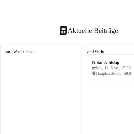
Aktuelle Beiträge
V
V
vor 1 Woche
vor 1 Woche
Umwelt
i
i
k
k
Notar-Amtstag
t
t
Mi., 11. Nov., 15:30
o
o
r
r
s
s
b
b
e
e
r
r
g
g