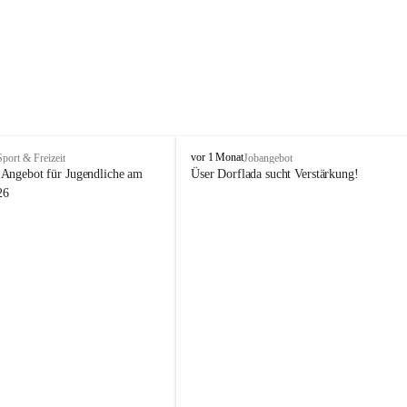
V
vor 1 Monat
Sport & Freizeit
Jobangebot
i
Angebot für Jugendliche am 
Üser Dorflada sucht Verstärkung! 
k
26
t
o
r
s
b
e
r
g