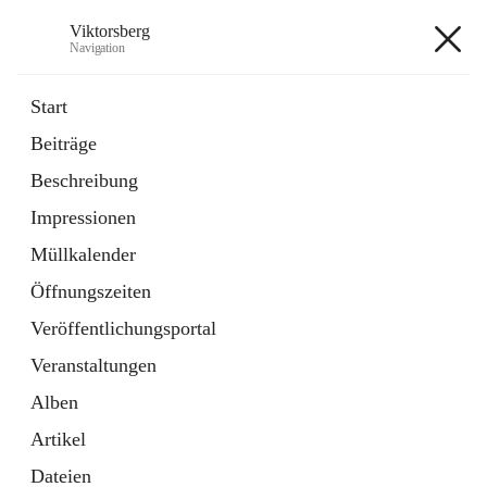
Viktorsberg
Navigation
Viktorsberg
Start
Beiträge
Gemeindepolitik
Beschreibung
1 Schnellzugriff
Impressionen
Bürgerservice
10 Schnellzugriffe
Müllkalender
Öffnungszeiten
+8
Veröffentlichungsportal
Veranstaltungen
Alben
Artikel
Hauptadresse
Dateien