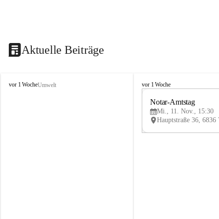
Aktuelle Beiträge
V
V
vor 1 Woche
vor 1 Woche
Umwelt
i
i
k
k
Notar-Amtstag
t
t
Mi., 11. Nov., 15:30
o
o
r
r
s
s
b
b
e
e
r
r
g
g