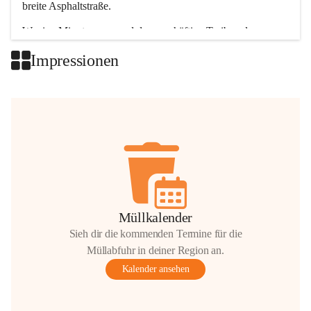
breite Asphaltstraße. 
Wenige Minuten nur, und das geschäftige Treiben der 
Talgemeinden sorgt für abwechslungsreiche Möglichkeiten.
Impressionen
+2
Müllkalender
Sieh dir die kommenden Termine für die
Müllabfuhr in deiner Region an.
Kalender ansehen