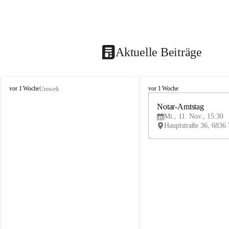
Aktuelle Beiträge
V
V
vor 1 Woche
vor 1 Woche
Umwelt
i
i
k
k
Notar-Amtstag
t
t
Mi., 11. Nov., 15:30
o
o
r
r
s
s
b
b
e
e
r
r
g
g