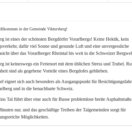
willkommen in der Gemeinde Viktorsberg!
rg ist eines der schönsten Bergdörfer Vorarlbergs! Keine Hektik, kein 
verkehr, dafür viel Sonne und gesunde Luft und eine unvergessliche 
icht über das Vorarlberger Rheintal bis weit in die Schweizer Bergwel
rg ist keineswegs ein Ferienort mit dem üblichen Stress und Trubel. R
eit sind als gegebene Vorteile eines Bergdofes geblieben. 
f eignet sich auch besonders als Ausgangspunkt für Besichtigungsfahrt
rlberg und in die benachbarte Schweiz. 
ns Tal führt über eine auch für Busse problemlose breite Asphaltstraße.
nuten nur, und das geschäftige Treiben der Talgemeinden sorgt für 
ungsreiche Möglichkeiten.