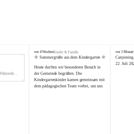
V
V
vor 4 Wochen
vor 1 Monat
Kinder & Familie
i
i
🌞 Sommergrüße aus dem Kindergarten 🌞
Canyoning 
k
k
11
22. Juli 20
Heute durften wir besonderen Besuch in 
t
t
NO
o
o
Hauptstraße 36, 6836 Viktorsberg, AUT
der Gemeinde begrüßen: Die 
V
r
r
Kindergartenkinder kamen gemeinsam mit 
s
s
dem pädagogischen Team vorbei, um uns 
b
b
einen schönen Sommer zu wünschen.
e
e
r
r
Vielen Dank für diese liebe Überraschung 
g
g
und die fröhlichen Sommergrüße! Wir 
wünschen allen Kindern, ihren Familien 
sowie dem gesamten Kindergarten-Team 
erholsame, sonnige und wunderschöne 
Sommerferien. 🌼☀️