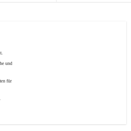
t. 
uhe und 
en für 
 