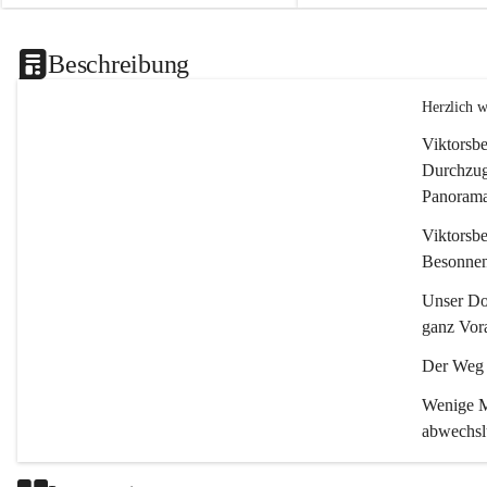
Beschreibung
Herzlich 
Viktorsbe
Durchzugs
Panoramas
Viktorsbe
Besonnenh
Unser Dor
ganz Vora
Der Weg i
Wenige Mi
abwechsl