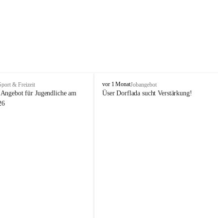
V
vor 1 Monat
Sport & Freizeit
Jobangebot
i
Angebot für Jugendliche am 
Üser Dorflada sucht Verstärkung! 
k
26
t
o
r
s
b
e
r
g