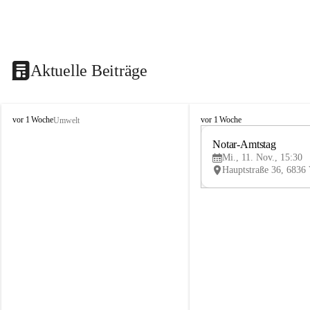
Aktuelle Beiträge
V
V
vor 1 Woche
vor 1 Woche
Umwelt
i
i
k
k
Notar-Amtstag
t
t
Mi., 11. Nov., 15:30
o
o
r
r
s
s
b
b
e
e
r
r
g
g