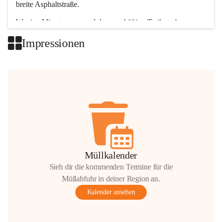
breite Asphaltstraße. 
Wenige Minuten nur, und das geschäftige Treiben der 
Talgemeinden sorgt für abwechslungsreiche Möglichkeiten.
Impressionen
+2
Müllkalender
Sieh dir die kommenden Termine für die
Müllabfuhr in deiner Region an.
Kalender ansehen