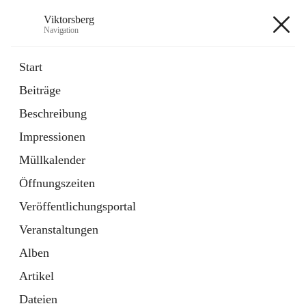
Viktorsberg
Navigation
Viktorsberg
Start
Beiträge
Gemeindepolitik
Beschreibung
1 Schnellzugriff
Impressionen
Bürgerservice
10 Schnellzugriffe
Müllkalender
Öffnungszeiten
+8
Veröffentlichungsportal
Veranstaltungen
Alben
Artikel
Hauptadresse
Dateien