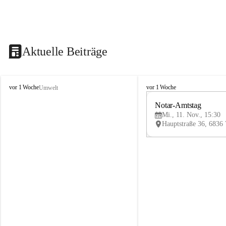
Aktuelle Beiträge
V
V
vor 1 Woche
vor 1 Woche
Umwelt
i
i
k
k
Notar-Amtstag
t
t
Mi., 11. Nov., 15:30
o
o
r
r
s
s
b
b
e
e
r
r
g
g