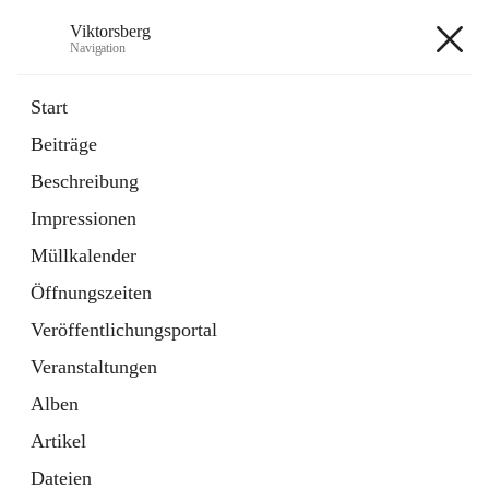
Viktorsberg
Navigation
Viktorsberg
Start
Beiträge
Gemeindepolitik
Beschreibung
1 Schnellzugriff
Impressionen
Bürgerservice
10 Schnellzugriffe
Müllkalender
Öffnungszeiten
+8
Veröffentlichungsportal
Veranstaltungen
Alben
Artikel
Hauptadresse
Dateien