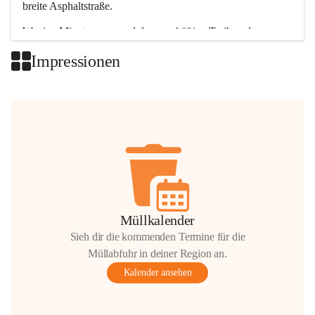
breite Asphaltstraße. 
Wenige Minuten nur, und das geschäftige Treiben der 
Talgemeinden sorgt für abwechslungsreiche Möglichkeiten.
Impressionen
+2
Müllkalender
Sieh dir die kommenden Termine für die
Müllabfuhr in deiner Region an.
Kalender ansehen