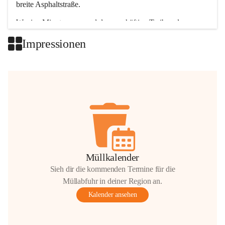
breite Asphaltstraße. 
Wenige Minuten nur, und das geschäftige Treiben der 
Talgemeinden sorgt für abwechslungsreiche Möglichkeiten.
Impressionen
+2
Müllkalender
Sieh dir die kommenden Termine für die
Müllabfuhr in deiner Region an.
Kalender ansehen