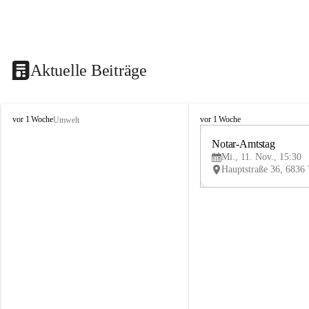
Aktuelle Beiträge
V
V
vor 1 Woche
vor 1 Woche
Umwelt
i
i
k
k
Notar-Amtstag
t
t
Mi., 11. Nov., 15:30
o
o
r
r
s
s
b
b
e
e
r
r
g
g