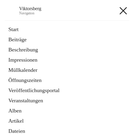
Viktorsberg
Navigation
Viktorsberg
Start
Beiträge
Gemeindepolitik
Beschreibung
1 Schnellzugriff
Impressionen
Bürgerservice
10 Schnellzugriffe
Müllkalender
Öffnungszeiten
+8
Veröffentlichungsportal
Veranstaltungen
Alben
Artikel
Hauptadresse
Dateien