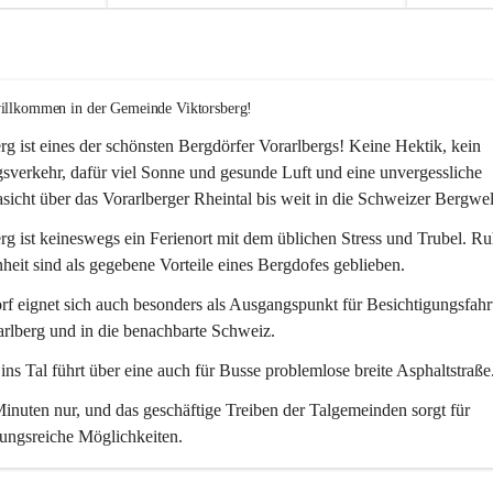
willkommen in der Gemeinde Viktorsberg!
rg ist eines der schönsten Bergdörfer Vorarlbergs! Keine Hektik, kein 
verkehr, dafür viel Sonne und gesunde Luft und eine unvergessliche 
icht über das Vorarlberger Rheintal bis weit in die Schweizer Bergwel
rg ist keineswegs ein Ferienort mit dem üblichen Stress und Trubel. R
eit sind als gegebene Vorteile eines Bergdofes geblieben. 
f eignet sich auch besonders als Ausgangspunkt für Besichtigungsfahrt
rlberg und in die benachbarte Schweiz. 
ns Tal führt über eine auch für Busse problemlose breite Asphaltstraße.
nuten nur, und das geschäftige Treiben der Talgemeinden sorgt für 
ungsreiche Möglichkeiten.