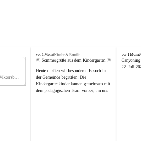
V
V
vor 1 Monat
vor 1 Monat
Kinder & Familie
i
i
🌞 Sommergrüße aus dem Kindergarten 🌞
Canyoning 
k
k
11
22. Juli 20
Heute durften wir besonderen Besuch in 
t
t
NO
o
o
Hauptstraße 36, 6836 Viktorsberg, AUT
der Gemeinde begrüßen: Die 
V
r
r
Kindergartenkinder kamen gemeinsam mit 
s
s
dem pädagogischen Team vorbei, um uns 
b
b
einen schönen Sommer zu wünschen.
e
e
r
r
Vielen Dank für diese liebe Überraschung 
g
g
und die fröhlichen Sommergrüße! Wir 
wünschen allen Kindern, ihren Familien 
sowie dem gesamten Kindergarten-Team 
erholsame, sonnige und wunderschöne 
Sommerferien. 🌼☀️