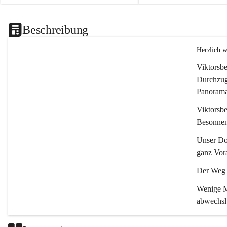
Beschreibung
Herzlich 
Viktorsbe
Durchzugs
Panoramas
Viktorsbe
Besonnenh
Unser Dor
ganz Vora
Der Weg i
Wenige Mi
abwechsl