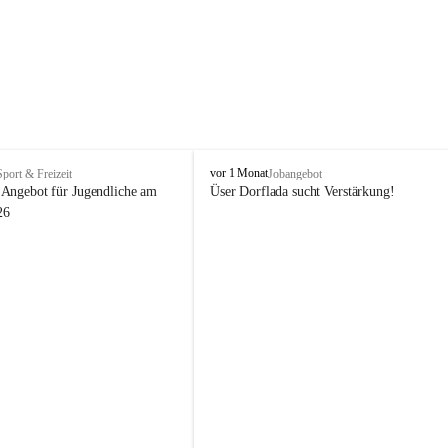
V
vor 1 Monat
Sport & Freizeit
Jobangebot
i
Angebot für Jugendliche am 
Üser Dorflada sucht Verstärkung! 
k
26
t
o
r
s
b
e
r
g