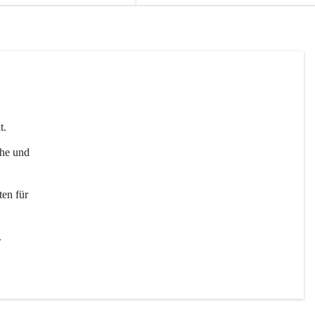
t. 
uhe und 
en für 
 