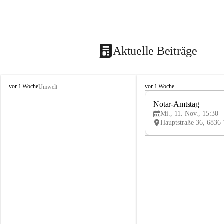
Aktuelle Beiträge
V
V
vor 1 Woche
vor 1 Woche
Umwelt
i
i
k
k
Notar-Amtstag
t
t
Mi., 11. Nov., 15:30
o
o
r
r
s
s
b
b
e
e
r
r
g
g