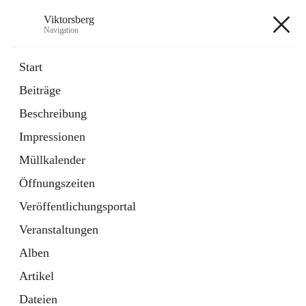
Viktorsberg
Navigation
Viktorsberg
Start
Beiträge
Gemeindepolitik
Beschreibung
1 Schnellzugriff
Impressionen
Bürgerservice
10 Schnellzugriffe
Müllkalender
Öffnungszeiten
+8
Veröffentlichungsportal
Veranstaltungen
Alben
Artikel
Hauptadresse
Dateien