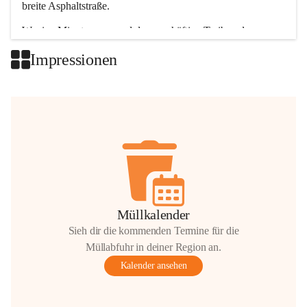
breite Asphaltstraße. 
Wenige Minuten nur, und das geschäftige Treiben der 
Talgemeinden sorgt für abwechslungsreiche Möglichkeiten.
Impressionen
+2
Müllkalender
Sieh dir die kommenden Termine für die
Müllabfuhr in deiner Region an.
Kalender ansehen