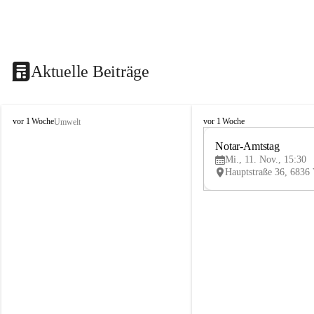
Aktuelle Beiträge
V
V
vor 1 Woche
vor 1 Woche
Umwelt
i
i
k
k
Notar-Amtstag
t
t
Mi., 11. Nov., 15:30
o
o
r
r
s
s
b
b
e
e
r
r
g
g