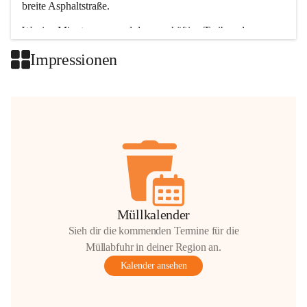
breite Asphaltstraße. 
Wenige Minuten nur, und das geschäftige Treiben der 
Talgemeinden sorgt für abwechslungsreiche Möglichkeiten.
Impressionen
+2
Müllkalender
Sieh dir die kommenden Termine für die
Müllabfuhr in deiner Region an.
Kalender ansehen