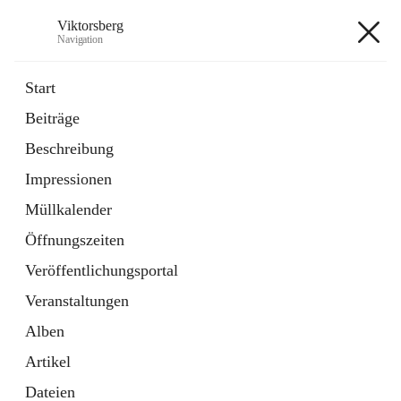
Viktorsberg
Navigation
Viktorsberg
Start
Beiträge
Gemeindepolitik
Beschreibung
1 Schnellzugriff
Impressionen
Bürgerservice
10 Schnellzugriffe
Müllkalender
Öffnungszeiten
+8
Veröffentlichungsportal
Veranstaltungen
Alben
Artikel
Hauptadresse
Dateien