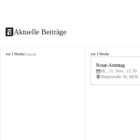
Aktuelle Beiträge
V
V
vor 1 Woche
vor 1 Woche
Umwelt
i
i
k
k
Notar-Amtstag
t
t
Mi., 11. Nov., 15:30
o
o
r
r
s
s
b
b
e
e
r
r
g
g