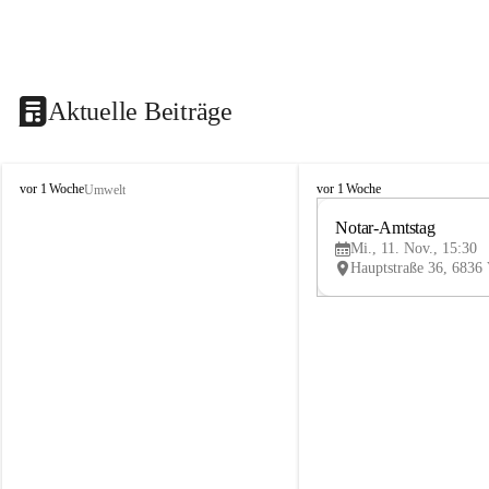
Aktuelle Beiträge
V
V
vor 1 Woche
vor 1 Woche
Umwelt
i
i
k
k
Notar-Amtstag
t
t
Mi., 11. Nov., 15:30
o
o
r
r
s
s
b
b
e
e
r
r
g
g