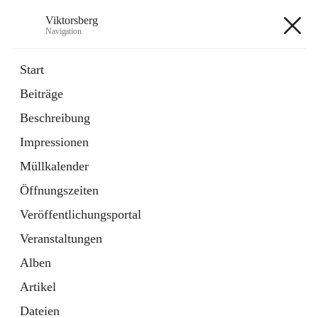
Viktorsberg
Navigation
Viktorsberg
Start
Beiträge
Gemeindepolitik
Beschreibung
1 Schnellzugriff
Impressionen
Bürgerservice
10 Schnellzugriffe
Müllkalender
Öffnungszeiten
+8
Veröffentlichungsportal
Veranstaltungen
Alben
Artikel
Hauptadresse
Dateien