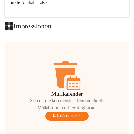
breite Asphaltstraße. 
Wenige Minuten nur, und das geschäftige Treiben der 
Talgemeinden sorgt für abwechslungsreiche Möglichkeiten.
Impressionen
+2
Müllkalender
Sieh dir die kommenden Termine für die
Müllabfuhr in deiner Region an.
Kalender ansehen