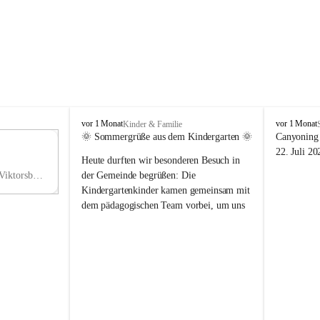
V
V
vor 1 Monat
vor 1 Monat
Kinder & Familie
i
i
🌞 Sommergrüße aus dem Kindergarten 🌞
Canyoning 
k
k
11
22. Juli 20
Heute durften wir besonderen Besuch in 
t
t
NO
o
o
Hauptstraße 36, 6836 Viktorsberg, AUT
der Gemeinde begrüßen: Die 
V
r
r
Kindergartenkinder kamen gemeinsam mit 
s
s
dem pädagogischen Team vorbei, um uns 
b
b
einen schönen Sommer zu wünschen.
e
e
r
r
Vielen Dank für diese liebe Überraschung 
g
g
und die fröhlichen Sommergrüße! Wir 
wünschen allen Kindern, ihren Familien 
sowie dem gesamten Kindergarten-Team 
erholsame, sonnige und wunderschöne 
Sommerferien. 🌼☀️