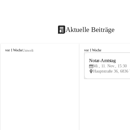
Aktuelle Beiträge
V
V
vor 1 Woche
vor 1 Woche
Umwelt
i
i
k
k
Notar-Amtstag
t
t
Mi., 11. Nov., 15:30
o
o
r
r
s
s
b
b
e
e
r
r
g
g