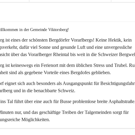
willkommen in der Gemeinde Viktorsberg!
rg ist eines der schönsten Bergdörfer Vorarlbergs! Keine Hektik, kein 
verkehr, dafür viel Sonne und gesunde Luft und eine unvergessliche 
icht über das Vorarlberger Rheintal bis weit in die Schweizer Bergwel
rg ist keineswegs ein Ferienort mit dem üblichen Stress und Trubel. R
eit sind als gegebene Vorteile eines Bergdofes geblieben. 
f eignet sich auch besonders als Ausgangspunkt für Besichtigungsfahrt
rlberg und in die benachbarte Schweiz. 
ns Tal führt über eine auch für Busse problemlose breite Asphaltstraße.
nuten nur, und das geschäftige Treiben der Talgemeinden sorgt für 
ungsreiche Möglichkeiten.