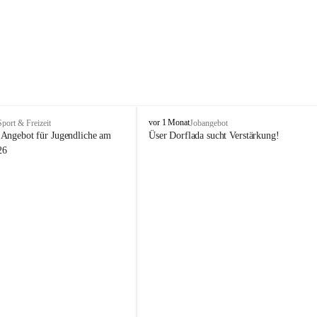
V
vor 1 Monat
Sport & Freizeit
Jobangebot
i
Angebot für Jugendliche am 
Üser Dorflada sucht Verstärkung! 
k
26
t
o
r
s
b
e
r
g