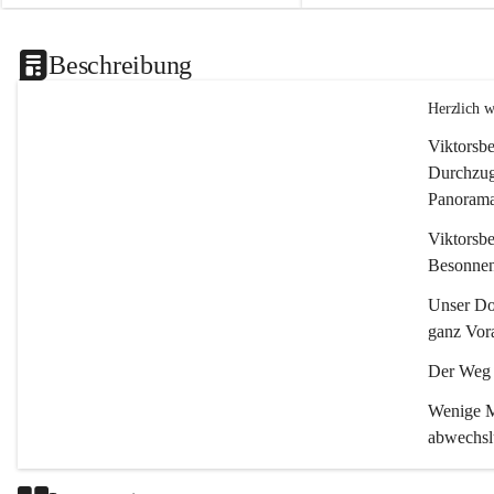
Beschreibung
Herzlich 
Viktorsbe
Durchzugs
Panoramas
Viktorsbe
Besonnenh
Unser Dor
ganz Vora
Der Weg i
Wenige Mi
abwechsl