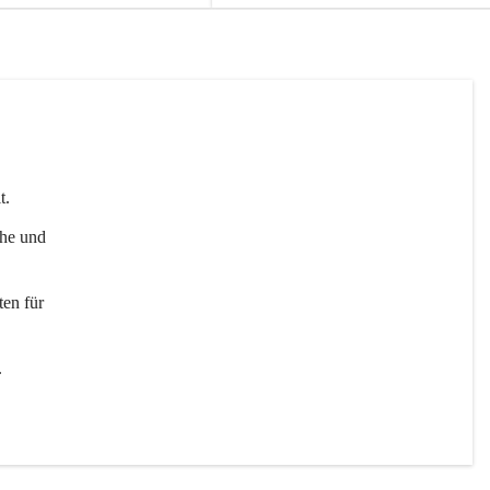
t. 
uhe und 
en für 
 