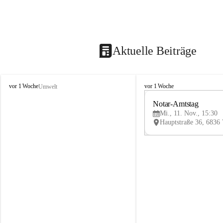
Aktuelle Beiträge
V
V
vor 1 Woche
vor 1 Woche
Umwelt
i
i
k
k
Notar-Amtstag
t
t
Mi., 11. Nov., 15:30
o
o
r
r
s
s
b
b
e
e
r
r
g
g