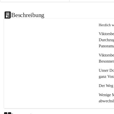
Beschreibung
Herzlich 
Viktorsbe
Durchzugs
Panoramas
Viktorsbe
Besonnenh
Unser Dor
ganz Vora
Der Weg i
Wenige Mi
abwechsl