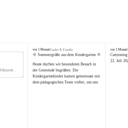
V
V
vor 1 Monat
vor 1 Monat
Kinder & Familie
i
i
🌞 Sommergrüße aus dem Kindergarten 🌞
Canyoning 
k
k
11
22. Juli 20
Heute durften wir besonderen Besuch in 
t
t
NO
o
o
Hauptstraße 36, 6836 Viktorsberg, AUT
der Gemeinde begrüßen: Die 
V
r
r
Kindergartenkinder kamen gemeinsam mit 
s
s
dem pädagogischen Team vorbei, um uns 
b
b
einen schönen Sommer zu wünschen.
e
e
r
r
Vielen Dank für diese liebe Überraschung 
g
g
und die fröhlichen Sommergrüße! Wir 
wünschen allen Kindern, ihren Familien 
sowie dem gesamten Kindergarten-Team 
erholsame, sonnige und wunderschöne 
Sommerferien. 🌼☀️