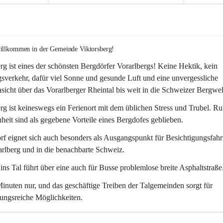
willkommen in der Gemeinde Viktorsberg!
rg ist eines der schönsten Bergdörfer Vorarlbergs! Keine Hektik, kein 
verkehr, dafür viel Sonne und gesunde Luft und eine unvergessliche 
icht über das Vorarlberger Rheintal bis weit in die Schweizer Bergwel
rg ist keineswegs ein Ferienort mit dem üblichen Stress und Trubel. R
eit sind als gegebene Vorteile eines Bergdofes geblieben. 
f eignet sich auch besonders als Ausgangspunkt für Besichtigungsfahrt
rlberg und in die benachbarte Schweiz. 
ns Tal führt über eine auch für Busse problemlose breite Asphaltstraße.
nuten nur, und das geschäftige Treiben der Talgemeinden sorgt für 
ungsreiche Möglichkeiten.