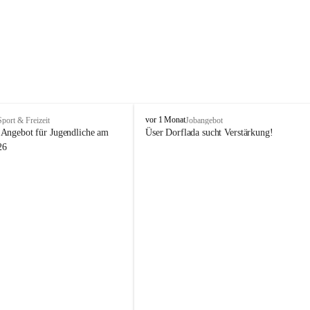
V
vor 1 Monat
Sport & Freizeit
Jobangebot
i
Angebot für Jugendliche am 
Üser Dorflada sucht Verstärkung! 
k
26
t
o
r
s
b
e
r
g