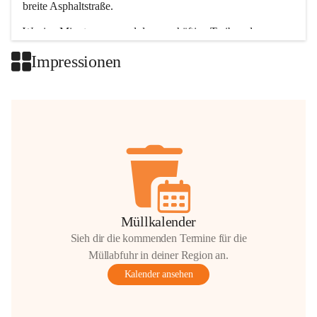
breite Asphaltstraße. 
Wenige Minuten nur, und das geschäftige Treiben der 
Talgemeinden sorgt für abwechslungsreiche Möglichkeiten.
Impressionen
+2
Müllkalender
Sieh dir die kommenden Termine für die
Müllabfuhr in deiner Region an.
Kalender ansehen