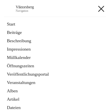
Viktorsberg
Navigation
Viktorsberg
Start
Beiträge
Gemeindepolitik
Beschreibung
1 Schnellzugriff
Impressionen
Bürgerservice
10 Schnellzugriffe
Müllkalender
Öffnungszeiten
+8
Veröffentlichungsportal
Veranstaltungen
Alben
Artikel
Hauptadresse
Dateien