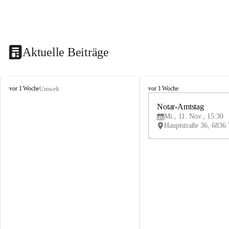
Aktuelle Beiträge
V
V
vor 1 Woche
vor 1 Woche
Umwelt
i
i
k
k
Notar-Amtstag
t
t
Mi., 11. Nov., 15:30
o
o
r
r
s
s
b
b
e
e
r
r
g
g