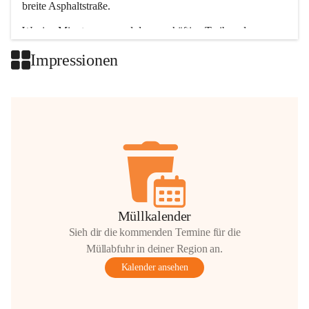
breite Asphaltstraße. 
Wenige Minuten nur, und das geschäftige Treiben der 
Talgemeinden sorgt für abwechslungsreiche Möglichkeiten.
Impressionen
+2
Müllkalender
Sieh dir die kommenden Termine für die
Müllabfuhr in deiner Region an.
Kalender ansehen