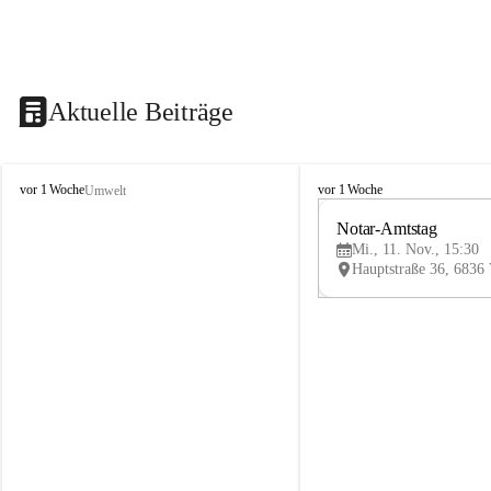
Aktuelle Beiträge
V
V
vor 1 Woche
vor 1 Woche
Umwelt
i
i
k
k
Notar-Amtstag
t
t
Mi., 11. Nov., 15:30
o
o
r
r
s
s
b
b
e
e
r
r
g
g