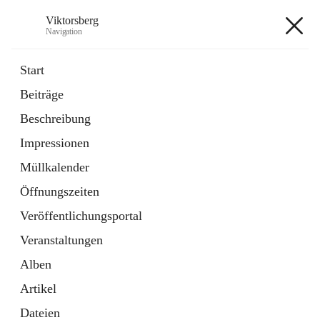
Viktorsberg
Navigation
Viktorsberg
Start
Beiträge
Gemeindepolitik
Beschreibung
1 Schnellzugriff
Impressionen
Bürgerservice
10 Schnellzugriffe
Müllkalender
Öffnungszeiten
+8
Veröffentlichungsportal
Veranstaltungen
Alben
Artikel
Hauptadresse
Dateien