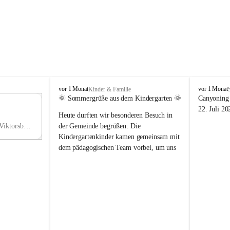
V
V
vor 1 Monat
vor 1 Monat
Kinder & Familie
i
i
🌞 Sommergrüße aus dem Kindergarten 🌞
Canyoning 
k
k
11
22. Juli 20
Heute durften wir besonderen Besuch in 
t
t
NO
o
o
Hauptstraße 36, 6836 Viktorsberg, AUT
der Gemeinde begrüßen: Die 
V
r
r
Kindergartenkinder kamen gemeinsam mit 
s
s
dem pädagogischen Team vorbei, um uns 
b
b
einen schönen Sommer zu wünschen.
e
e
r
r
Vielen Dank für diese liebe Überraschung 
g
g
und die fröhlichen Sommergrüße! Wir 
wünschen allen Kindern, ihren Familien 
sowie dem gesamten Kindergarten-Team 
erholsame, sonnige und wunderschöne 
Sommerferien. 🌼☀️