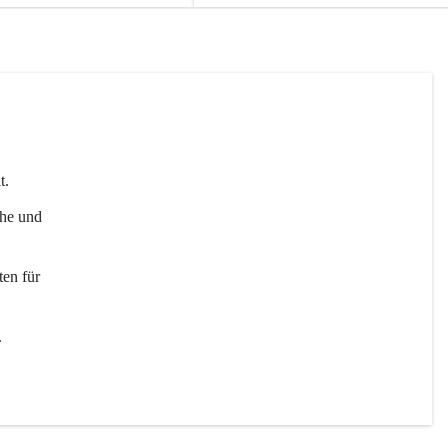
t. 
uhe und 
en für 
 