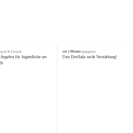
V
vor 1 Monat
Sport & Freizeit
Jobangebot
i
Angebot für Jugendliche am 
Üser Dorflada sucht Verstärkung! 
k
26
t
o
r
s
b
e
r
g