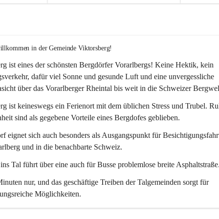
willkommen in der Gemeinde Viktorsberg!
rg ist eines der schönsten Bergdörfer Vorarlbergs! Keine Hektik, kein 
verkehr, dafür viel Sonne und gesunde Luft und eine unvergessliche 
icht über das Vorarlberger Rheintal bis weit in die Schweizer Bergwel
rg ist keineswegs ein Ferienort mit dem üblichen Stress und Trubel. R
eit sind als gegebene Vorteile eines Bergdofes geblieben. 
f eignet sich auch besonders als Ausgangspunkt für Besichtigungsfahrt
rlberg und in die benachbarte Schweiz. 
ns Tal führt über eine auch für Busse problemlose breite Asphaltstraße.
nuten nur, und das geschäftige Treiben der Talgemeinden sorgt für 
ungsreiche Möglichkeiten.