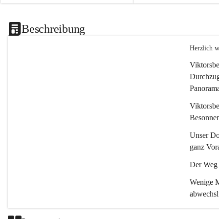
Beschreibung
Herzlich 
Viktorsbe
Durchzugs
Panoramas
Viktorsbe
Besonnenh
Unser Dor
ganz Vora
Der Weg i
Wenige Mi
abwechsl