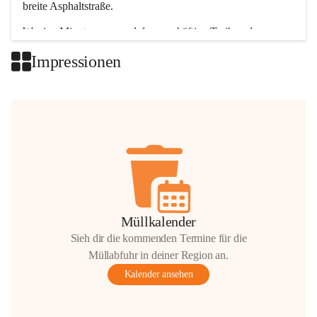
breite Asphaltstraße. 
Wenige Minuten nur, und das geschäftige Treiben der 
Talgemeinden sorgt für abwechslungsreiche Möglichkeiten.
Impressionen
+2
Müllkalender
Sieh dir die kommenden Termine für die
Müllabfuhr in deiner Region an.
Kalender ansehen