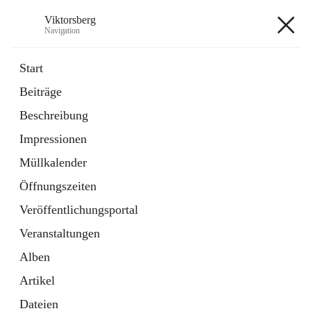
Viktorsberg
Navigation
Viktorsberg
Start
Beiträge
Gemeindepolitik
Beschreibung
1 Schnellzugriff
Impressionen
Bürgerservice
10 Schnellzugriffe
Müllkalender
Öffnungszeiten
+8
Veröffentlichungsportal
Veranstaltungen
Alben
Artikel
Hauptadresse
Dateien