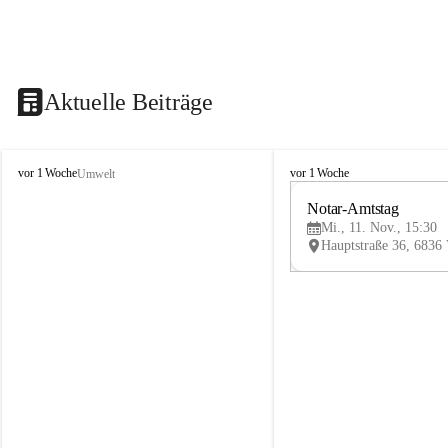
Aktuelle Beiträge
V
V
vor 1 Woche
vor 1 Woche
Umwelt
i
i
k
k
Notar-Amtstag
t
t
Mi., 11. Nov., 15:30
o
o
r
r
s
s
b
b
e
e
r
r
g
g