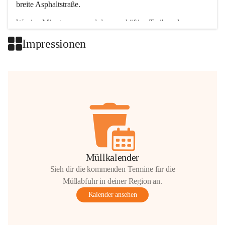
breite Asphaltstraße. 
Wenige Minuten nur, und das geschäftige Treiben der 
Talgemeinden sorgt für abwechslungsreiche Möglichkeiten.
Impressionen
+2
Müllkalender
Sieh dir die kommenden Termine für die
Müllabfuhr in deiner Region an.
Kalender ansehen