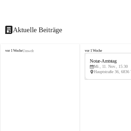
Aktuelle Beiträge
V
V
vor 1 Woche
vor 1 Woche
Umwelt
i
i
k
k
Notar-Amtstag
t
t
Mi., 11. Nov., 15:30
o
o
r
r
s
s
b
b
e
e
r
r
g
g