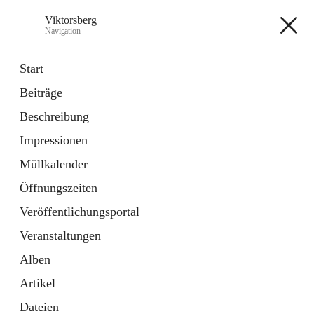
Viktorsberg
Navigation
Viktorsberg
Start
Beiträge
Gemeindepolitik
Beschreibung
1 Schnellzugriff
Impressionen
Bürgerservice
10 Schnellzugriffe
Müllkalender
Öffnungszeiten
+8
Veröffentlichungsportal
Veranstaltungen
Alben
Artikel
Hauptadresse
Dateien