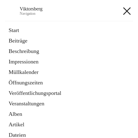
Viktorsberg
Navigation
Viktorsberg
Start
Beiträge
Gemeindepolitik
Beschreibung
1 Schnellzugriff
Impressionen
Bürgerservice
10 Schnellzugriffe
Müllkalender
Öffnungszeiten
+8
Veröffentlichungsportal
Veranstaltungen
Alben
Artikel
Hauptadresse
Dateien