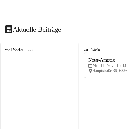
Aktuelle Beiträge
V
V
vor 1 Woche
vor 1 Woche
Umwelt
i
i
k
k
Notar-Amtstag
t
t
Mi., 11. Nov., 15:30
o
o
r
r
s
s
b
b
e
e
r
r
g
g