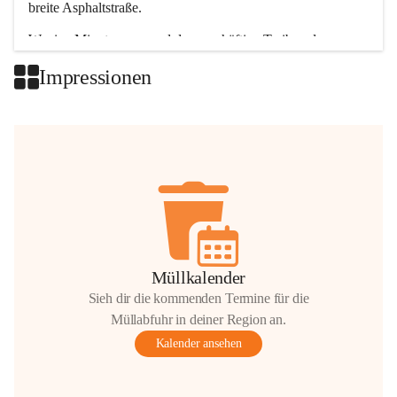
breite Asphaltstraße. 
Wenige Minuten nur, und das geschäftige Treiben der 
Talgemeinden sorgt für abwechslungsreiche Möglichkeiten.
Impressionen
+2
Müllkalender
Sieh dir die kommenden Termine für die
Müllabfuhr in deiner Region an.
Kalender ansehen