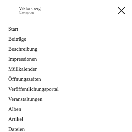
Viktorsberg
Navigation
Viktorsberg
Start
Beiträge
Gemeindepolitik
Beschreibung
1 Schnellzugriff
Impressionen
Bürgerservice
10 Schnellzugriffe
Müllkalender
Öffnungszeiten
+8
Veröffentlichungsportal
Veranstaltungen
Alben
Artikel
Hauptadresse
Dateien