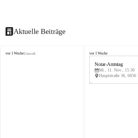
Aktuelle Beiträge
V
V
vor 1 Woche
vor 1 Woche
Umwelt
i
i
k
k
Notar-Amtstag
t
t
Mi., 11. Nov., 15:30
o
o
r
r
s
s
b
b
e
e
r
r
g
g