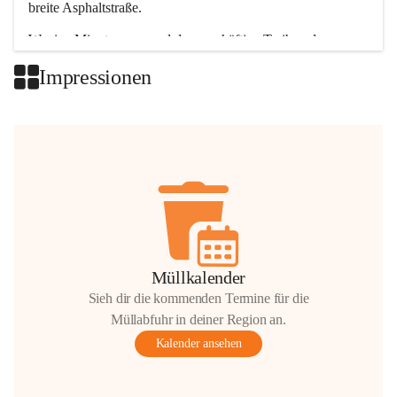
breite Asphaltstraße. 
Wenige Minuten nur, und das geschäftige Treiben der 
Talgemeinden sorgt für abwechslungsreiche Möglichkeiten.
Impressionen
+2
Müllkalender
Sieh dir die kommenden Termine für die
Müllabfuhr in deiner Region an.
Kalender ansehen