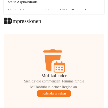
breite Asphaltstraße. 
Wenige Minuten nur, und das geschäftige Treiben der 
Talgemeinden sorgt für abwechslungsreiche Möglichkeiten.
Impressionen
+2
Müllkalender
Sieh dir die kommenden Termine für die
Müllabfuhr in deiner Region an.
Kalender ansehen