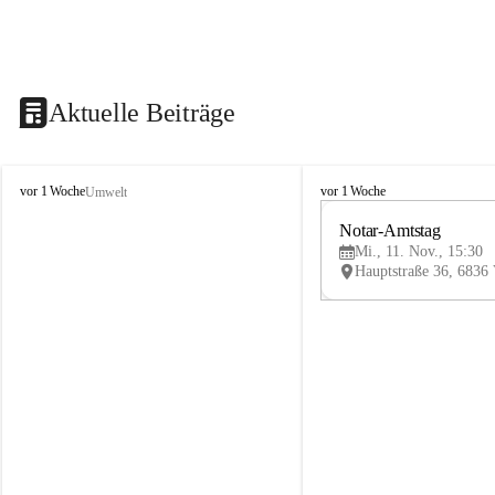
Aktuelle Beiträge
V
V
vor 1 Woche
vor 1 Woche
Umwelt
i
i
k
k
Notar-Amtstag
t
t
Mi., 11. Nov., 15:30
o
o
r
r
s
s
b
b
e
e
r
r
g
g