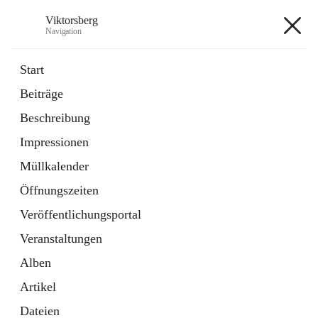
Viktorsberg
Navigation
Viktorsberg
Start
Beiträge
Gemeindepolitik
Beschreibung
1 Schnellzugriff
Impressionen
Bürgerservice
10 Schnellzugriffe
Müllkalender
Öffnungszeiten
+8
Veröffentlichungsportal
Veranstaltungen
Alben
Artikel
Hauptadresse
Dateien