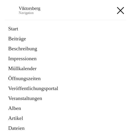
Viktorsberg
Navigation
Viktorsberg
Start
Beiträge
Gemeindepolitik
Beschreibung
1 Schnellzugriff
Impressionen
Bürgerservice
10 Schnellzugriffe
Müllkalender
Öffnungszeiten
+8
Veröffentlichungsportal
Veranstaltungen
Alben
Artikel
Hauptadresse
Dateien