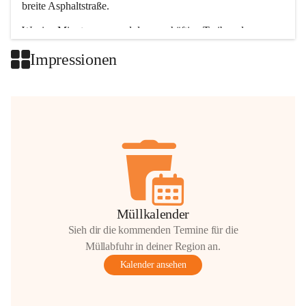
breite Asphaltstraße. 
Wenige Minuten nur, und das geschäftige Treiben der 
Talgemeinden sorgt für abwechslungsreiche Möglichkeiten.
Impressionen
+2
Müllkalender
Sieh dir die kommenden Termine für die
Müllabfuhr in deiner Region an.
Kalender ansehen