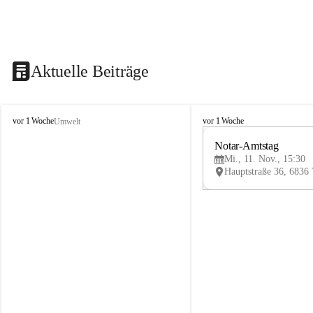
Aktuelle Beiträge
V
V
vor 1 Woche
vor 1 Woche
Umwelt
i
i
k
k
Notar-Amtstag
t
t
Mi., 11. Nov., 15:30
o
o
r
r
s
s
b
b
e
e
r
r
g
g