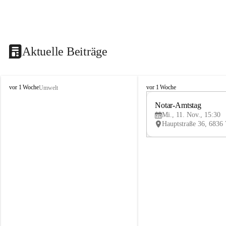
Aktuelle Beiträge
V
V
vor 1 Woche
vor 1 Woche
Umwelt
i
i
k
k
Notar-Amtstag
t
t
Mi., 11. Nov., 15:30
o
o
r
r
s
s
b
b
e
e
r
r
g
g