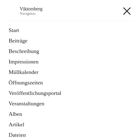
Viktorsberg
Navigation
Viktorsberg
Start
Beiträge
Gemeindepolitik
Beschreibung
1 Schnellzugriff
Impressionen
Bürgerservice
10 Schnellzugriffe
Müllkalender
Öffnungszeiten
+8
Veröffentlichungsportal
Veranstaltungen
Alben
Artikel
Hauptadresse
Dateien