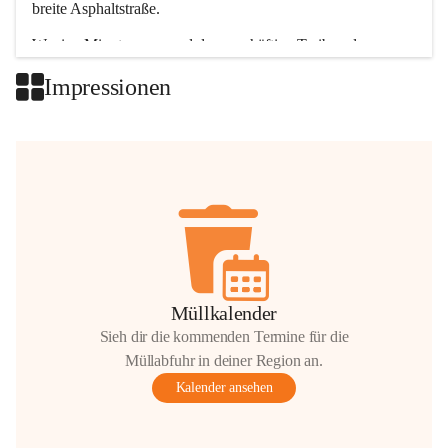
breite Asphaltstraße. 
Wenige Minuten nur, und das geschäftige Treiben der 
Talgemeinden sorgt für abwechslungsreiche Möglichkeiten.
Impressionen
+2
Müllkalender
Sieh dir die kommenden Termine für die
Müllabfuhr in deiner Region an.
Kalender ansehen