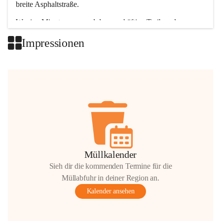
breite Asphaltstraße. 
Wenige Minuten nur, und das geschäftige Treiben der 
Talgemeinden sorgt für abwechslungsreiche Möglichkeiten.
Impressionen
+2
Müllkalender
Sieh dir die kommenden Termine für die
Müllabfuhr in deiner Region an.
Kalender ansehen