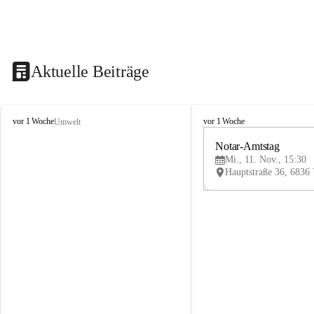
Aktuelle Beiträge
V
V
vor 1 Woche
vor 1 Woche
Umwelt
i
i
k
k
Notar-Amtstag
t
t
Mi., 11. Nov., 15:30
o
o
r
r
s
s
b
b
e
e
r
r
g
g