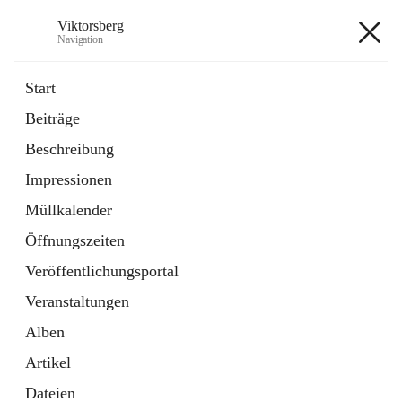
Viktorsberg
Navigation
Viktorsberg
Start
Beiträge
Gemeindepolitik
Beschreibung
1 Schnellzugriff
Impressionen
Bürgerservice
10 Schnellzugriffe
Müllkalender
Öffnungszeiten
+8
Veröffentlichungsportal
Veranstaltungen
Alben
Artikel
Hauptadresse
Dateien