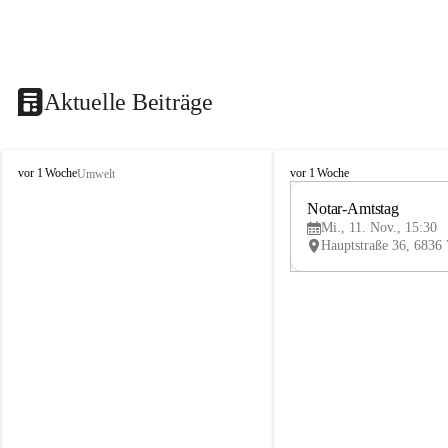
Aktuelle Beiträge
V
V
vor 1 Woche
vor 1 Woche
Umwelt
i
i
k
k
Notar-Amtstag
t
t
Mi., 11. Nov., 15:30
o
o
r
r
s
s
b
b
e
e
r
r
g
g