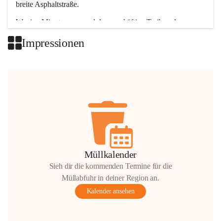
breite Asphaltstraße. 
Wenige Minuten nur, und das geschäftige Treiben der 
Talgemeinden sorgt für abwechslungsreiche Möglichkeiten.
Impressionen
+2
Müllkalender
Sieh dir die kommenden Termine für die
Müllabfuhr in deiner Region an.
Kalender ansehen