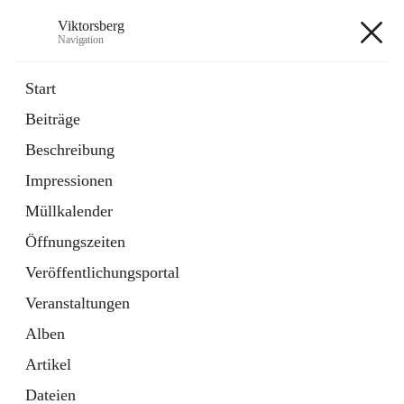
Viktorsberg
Navigation
Viktorsberg
Start
Beiträge
Gemeindepolitik
Beschreibung
1 Schnellzugriff
Impressionen
Bürgerservice
10 Schnellzugriffe
Müllkalender
Öffnungszeiten
+8
Veröffentlichungsportal
Veranstaltungen
Alben
Artikel
Hauptadresse
Dateien