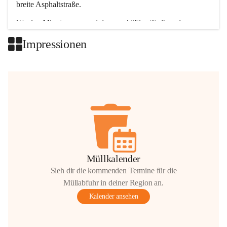
breite Asphaltstraße. 
Wenige Minuten nur, und das geschäftige Treiben der 
Talgemeinden sorgt für abwechslungsreiche Möglichkeiten.
Impressionen
+2
Müllkalender
Sieh dir die kommenden Termine für die
Müllabfuhr in deiner Region an.
Kalender ansehen