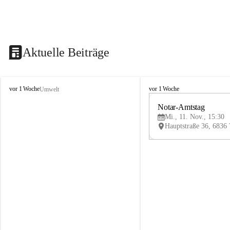
Aktuelle Beiträge
V
V
vor 1 Woche
vor 1 Woche
Umwelt
i
i
k
k
Notar-Amtstag
t
t
Mi., 11. Nov., 15:30
o
o
r
r
s
s
b
b
e
e
r
r
g
g