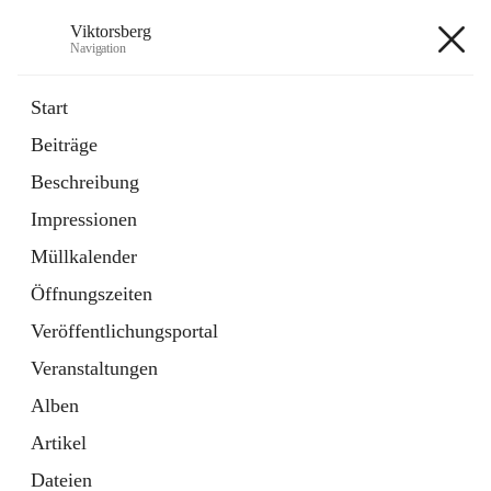
Viktorsberg
Navigation
Viktorsberg
Start
Beiträge
Gemeindepolitik
Beschreibung
1 Schnellzugriff
Impressionen
Bürgerservice
10 Schnellzugriffe
Müllkalender
Öffnungszeiten
+8
Veröffentlichungsportal
Veranstaltungen
Alben
Artikel
Hauptadresse
Dateien