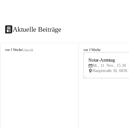
Aktuelle Beiträge
V
V
vor 1 Woche
vor 1 Woche
Umwelt
i
i
k
k
Notar-Amtstag
t
t
Mi., 11. Nov., 15:30
o
o
r
r
s
s
b
b
e
e
r
r
g
g