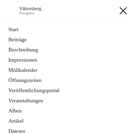
Viktorsberg
Navigation
Viktorsberg
Start
Beiträge
Gemeindepolitik
Beschreibung
1 Schnellzugriff
Impressionen
Bürgerservice
10 Schnellzugriffe
Müllkalender
Öffnungszeiten
+8
Veröffentlichungsportal
Veranstaltungen
Alben
Artikel
Hauptadresse
Dateien